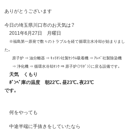
ありがとうございます
今日の埼玉県川口市のお天気は？
2011年6月27日 月曜日
※福島第一原発で数々のトラブルを経て循環注水冷却が始まりまし
た。
原子炉 ⇒ 油分離器 ⇒ ｷｭﾘｵﾝ社製ｾｼｳﾑ吸着機 ⇒ ｱﾚﾊﾞ社製除染機
⇒ 浄化機 ⇒ 循環水冷却ﾀﾝｸ ⇒ 原子炉（ﾌﾘﾀﾞｼ）に戻る設備です。
天気 くもり
ﾎﾞﾝﾍﾞ庫の温度 朝22℃、昼23℃、夜23℃
です。
何をやっても
中途半端に手抜きをしていたなら