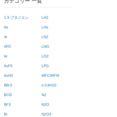
カテゴリー 一覧
1.3-ブタジエン
LH2
Air
LHe
Al
LN2
APC
LNG
Ar
LO2
AsF5
LPG
AsH3
MFC/MFM
BBr3
n-C4H10
BCl3
N2
BF3
N2O
Br
N2O3