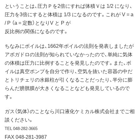
ということは、圧力Ｐを2倍にすれば体積Ｖは 1/2 になり、
圧力を3倍にすると体積は 1/3 になるのです。これが V = a
/ P （a = 定数）となりV と P が
反比例の関係になるのです。
ちなみにボイルは、1662年ボイルの法則を発表しましたが
アボガドロの法則が知られていなかったので、単純に気体
の体積は圧力に比例することを発見したのです。また、ボ
イルは真空ポンプを自分で作り、空気を抜いた容器の中だ
とトリチェリの水銀柱が引くなることだったり、半分に膨
らんだ膀胱膜が大きくなることなども発見しているので
す。
ガス（気体）のことなら川口液化ケミカル株式会社までご相
談ください。
TEL 048-282-3665
FAX 048-281-3987