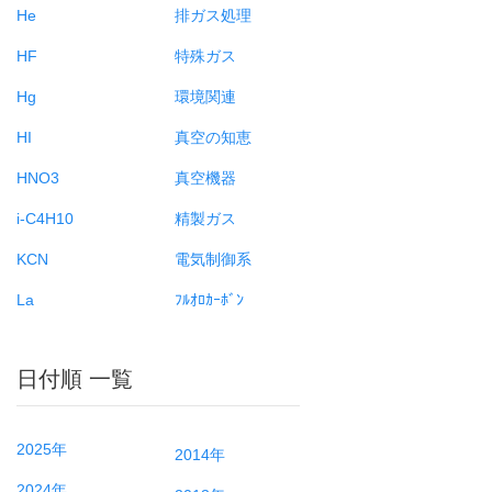
He
排ガス処理
HF
特殊ガス
Hg
環境関連
HI
真空の知恵
HNO3
真空機器
i-C4H10
精製ガス
KCN
電気制御系
La
ﾌﾙｵﾛｶｰﾎﾞﾝ
日付順 一覧
2025年
2014年
2024年