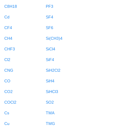
C8H18
PF3
Cd
SF4
CF4
SF6
CH4
Si(CH3)4
CHF3
SiCl4
Cl2
SiF4
CNG
SiH2Cl2
CO
SiH4
CO2
SiHCl3
COCl2
SO2
Cs
TMA
Cu
TMG