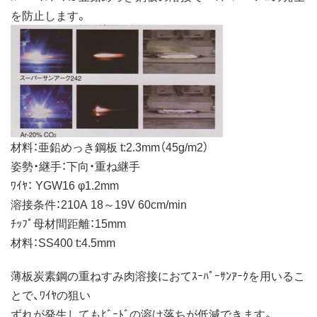
を防止します。
材料：亜鉛めっき鋼板 t:2.3mm（45g/m2）
姿勢・継手：下向・重ね継手
ﾜｲﾔ： YGW16 φ1.2mm
溶接条件：210A 18～19V 60cm/min
ﾁｯﾌﾟ母材間距離：15mm
材料：SS400 t:4.5mm
薄板炭素鋼の重ねすみ肉溶接におてｽｰﾊﾟｰｻﾝｱｰｸを用いるこ
とで、ﾜｲﾔの狙い
ずれが発生してもﾋﾞｰﾄﾞの溶け落ちが低減できます。