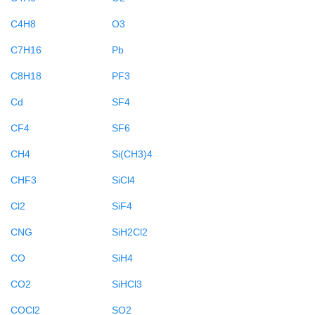
C4H8
O3
C7H16
Pb
C8H18
PF3
Cd
SF4
CF4
SF6
CH4
Si(CH3)4
CHF3
SiCl4
Cl2
SiF4
CNG
SiH2Cl2
CO
SiH4
CO2
SiHCl3
COCl2
SO2