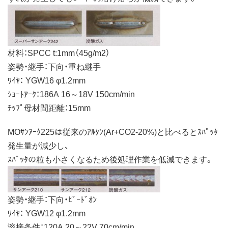
材料：SPCC t:1mm（45g/m2）
姿勢・継手：下向・重ね継手
ﾜｲﾔ： YGW16 φ1.2mm
ｼｮｰﾄｱｰｸ：186A 16～18V 150cm/min
ﾁｯﾌﾟ母材間距離：15mm
MOｻﾝｱｰｸ225は従来のｱﾙﾀﾝ(Ar+CO2-20%)と比べるとｽﾊﾟｯﾀ
発生量が減少し、
ｽﾊﾟｯﾀの粒も小さくなるため後処理作業を低減できます。
姿勢・継手：下向・ﾋﾞｰﾄﾞｵﾝ
ﾜｲﾔ： YGW12 φ1.2mm
溶接条件：120A 20～22V 70cm/min