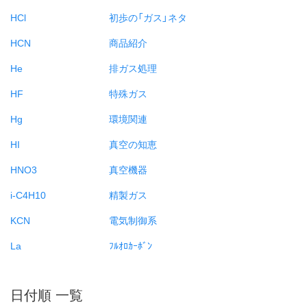
HCl
初歩の「ガス」ネタ
HCN
商品紹介
He
排ガス処理
HF
特殊ガス
Hg
環境関連
HI
真空の知恵
HNO3
真空機器
i-C4H10
精製ガス
KCN
電気制御系
La
ﾌﾙｵﾛｶｰﾎﾞﾝ
日付順 一覧