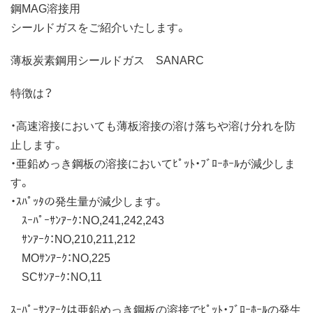
鋼MAG溶接用
シールドガスをご紹介いたします。
薄板炭素鋼用シールドガス SANARC
特徴は？
・高速溶接においても薄板溶接の溶け落ちや溶け分れを防
止します。
・亜鉛めっき鋼板の溶接においてﾋﾟｯﾄ・ﾌﾞﾛｰﾎｰﾙが減少しま
す。
・ｽﾊﾟｯﾀの発生量が減少します。
ｽｰﾊﾟｰｻﾝｱｰｸ：NO,241,242,243
ｻﾝｱｰｸ：NO,210,211,212
MOｻﾝｱｰｸ：NO,225
SCｻﾝｱｰｸ：NO,11
ｽｰﾊﾟｰｻﾝｱｰｸは亜鉛めっき鋼板の溶接でﾋﾟｯﾄ・ﾌﾞﾛｰﾎｰﾙの発生