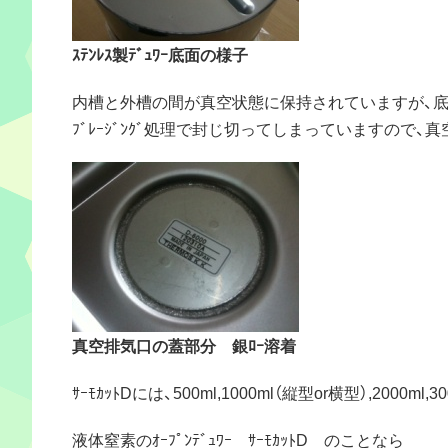
ｽﾃﾝﾚｽ製ﾃﾞｭﾜｰ底面の様子
内槽と外槽の間が真空状態に保持されていますが、
ﾌﾞﾚｰｼﾞﾝｸﾞ処理で封じ切ってしまっていますので
真空排気口の蓋部分 銀ﾛｰ溶着
ｻｰﾓｶｯﾄDには、500ml,1000ml（縦型or横型）,2000ml,3
液体窒素のｵｰﾌﾟﾝﾃﾞｭﾜｰ ｻｰﾓｶｯﾄD のことなら