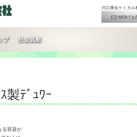
川口液化ケミカル株
WEBでお
ップ
社会貢献
製ﾃﾞｭﾜｰ
なる容器が
めておくに