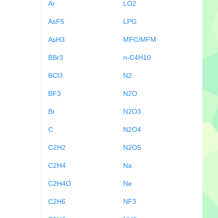
Ar
LO2
AsF5
LPG
AsH3
MFC/MFM
BBr3
n-C4H10
BCl3
N2
BF3
N2O
Br
N2O3
C
N2O4
C2H2
N2O5
C2H4
Na
C2H4O
Ne
C2H6
NF3