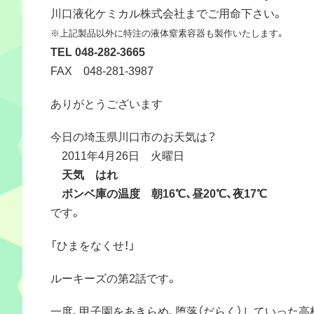
川口液化ケミカル株式会社までご用命下さい。
※上記製品以外に特注の液体窒素容器も製作いたします。
TEL 048-282-3665
FAX 048-281-3987
ありがとうございます
今日の埼玉県川口市のお天気は？
2011年4月26日 火曜日
天気 はれ
ボンベ庫の温度 朝16℃、昼20℃、夜17℃
です。
「ひまをなくせ！」
ルーキーズの第2話です。
一度、甲子園をあきらめ、堕落（だらく）していった高