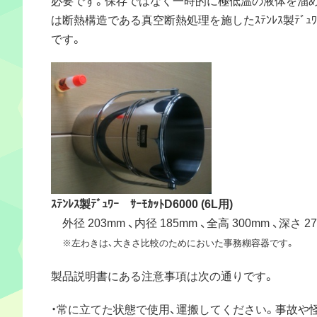
は断熱構造である真空断熱処理を施したｽﾃﾝﾚｽ製ﾃﾞｭ
です。
ｽﾃﾝﾚｽ製ﾃﾞｭﾜｰ ｻｰﾓｶｯﾄD6000 (6L用)
外径 203mm 、内径 185mm 、全高 300mm 、深さ 2
※左わきは、大きさ比較のためにおいた事務糊容器です。
製品説明書にある注意事項は次の通りです。
・常に立てた状態で使用、運搬してください。事故や