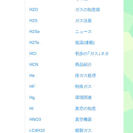
H2O
ガスの知恵袋
H2S
ガス法規
H2Se
ニュース
H2Te
低温(連載)
HCl
初歩の「ガス」ネタ
HCN
商品紹介
He
排ガス処理
HF
特殊ガス
Hg
環境関連
HI
真空の知恵
HNO3
真空機器
i-C4H10
精製ガス