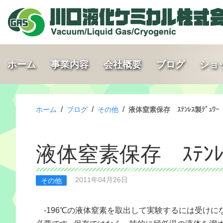
ホーム
事業内容
会社概要
ブログ
ショ
/
/
/
ホーム
ブログ
その他
液体窒素保存 ｽﾃﾝﾚｽ製ﾃﾞｭﾜｰ
液体窒素保存 ｽﾃﾝﾚｽ
2011年04月26日
その他
-196℃の液体窒素を取出して実験するには受けに
必要です。保存ではなく一時的に極低温の液体を溜