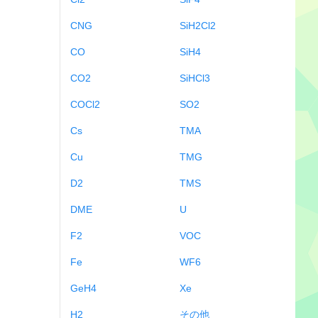
CNG
SiH2Cl2
CO
SiH4
CO2
SiHCl3
COCl2
SO2
Cs
TMA
Cu
TMG
D2
TMS
DME
U
F2
VOC
Fe
WF6
GeH4
Xe
H2
その他