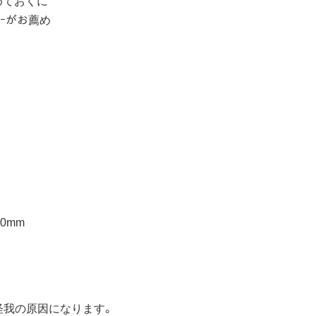
ﾜｰがお薦め
70mm
怪我の原因になります。