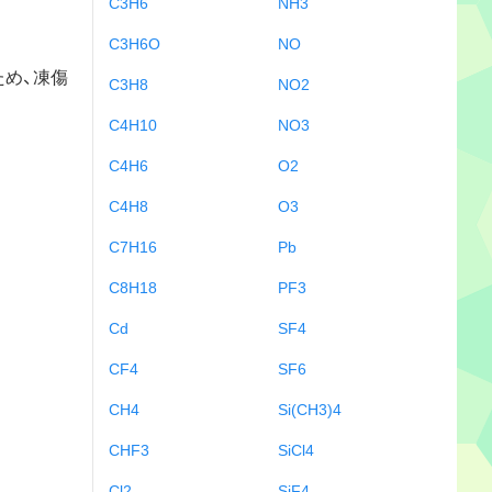
C3H6
NH3
C3H6O
NO
め、凍傷
C3H8
NO2
C4H10
NO3
C4H6
O2
C4H8
O3
C7H16
Pb
C8H18
PF3
Cd
SF4
CF4
SF6
CH4
Si(CH3)4
CHF3
SiCl4
Cl2
SiF4