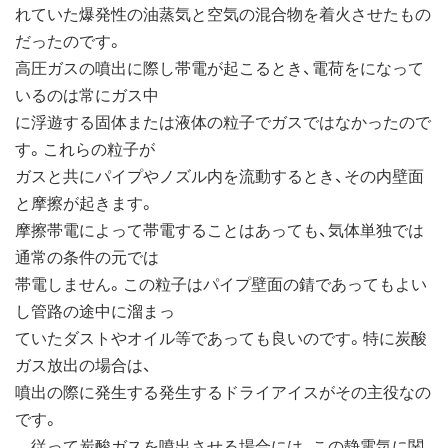
れていた爆発性の油蒸気と空気の混合物を着火させたもの
だったのです。
高圧ガスの噴出に際し帯電が起こるとき、電荷をになって
いるのは常にガス中
に浮遊する固体または液体の粒子でガスではなかったので
す。これらの粒子が
ガスと共にパイプやノズル内を流動するとき、その内壁面
と摩擦が起きます。
摩擦帯電によって帯電することはあっても、気体単独では
通常の条件の元では
帯電しません。この粒子はパイプ壁面の錆であってもよい
し管路の途中に溜まっ
ていたダストやオイル等であっても良いのです。特に炭酸
ガス放出の場合は、
噴出の際に発生する発生するドライアイスがその主役なの
です。
従って炭酸ガスを噴出させる場合には、この静電気に関