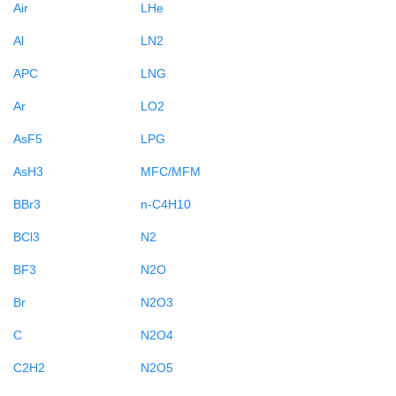
Air
LHe
Al
LN2
APC
LNG
Ar
LO2
AsF5
LPG
AsH3
MFC/MFM
BBr3
n-C4H10
BCl3
N2
BF3
N2O
Br
N2O3
C
N2O4
C2H2
N2O5