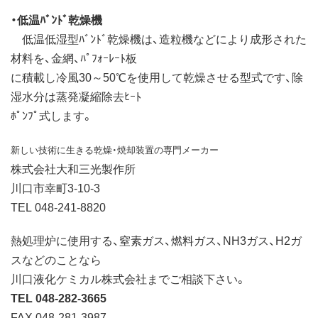
・低温ﾊﾞﾝﾄﾞ乾燥機
低温低湿型ﾊﾞﾝﾄﾞ乾燥機は、造粒機などにより成形された
材料を、金網、ﾊﾟﾌｫｰﾚｰﾄ板
に積載し冷風30～50℃を使用して乾燥させる型式です、除
湿水分は蒸発凝縮除去ﾋｰﾄ
ﾎﾟﾝﾌﾟ式します。
新しい技術に生きる乾燥・焼却装置の専門メーカー
株式会社大和三光製作所
川口市幸町3-10-3
TEL 048-241-8820
熱処理炉に使用する、窒素ガス、燃料ガス、NH3ガス、H2ガ
スなどのことなら
川口液化ケミカル株式会社までご相談下さい。
TEL 048-282-3665
FAX 048-281-3987