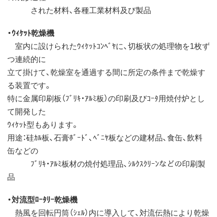
された材料、各種工業材料及び製品
・ｳｨｹｯﾄ乾燥機
室内に設けられたｳｨｹｯﾄｺﾝﾍﾞﾔに、切板状の処理物を1枚ず
つ連続的に
立て掛けて、乾燥室を通過する間に所定の条件まで乾燥す
る装置です。
特に金属印刷板（ﾌﾞﾘｷ・ｱﾙﾐ板）の印刷及びｺｰﾀ用焼付炉とし
て開発した
ｳｨｹｯﾄ型もあります。
用途：硅ｶﾙ板、石膏ﾎﾞｰﾄﾞ、ﾍﾞﾆﾔ板などの建材品、食缶、飲料
缶などの
ﾌﾞﾘｷ・ｱﾙﾐ板材の焼付処理品、ｼﾙｸｽｸﾘｰﾝなどの印刷製
品
・対流型ﾛｰﾀﾘｰ乾燥機
熱風を回転円筒（ｼｪﾙ）内に導入して、対流伝熱により乾燥