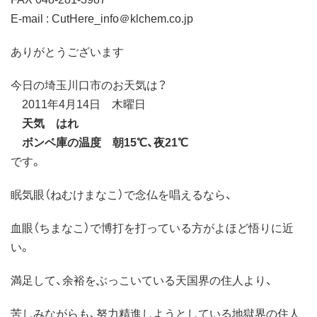
E-mail : CutHere_info＠klchem.co.jp
ありがとうございます
今日の埼玉川口市のお天気は？
2011年4月14日 木曜日
天気 はれ
ボンベ庫の温度 朝15℃、夜21℃
です。
眠気眼（ねむけまなこ）で念仏を唱えるなら、
血眼（ちまなこ）で博打を打っている方がよほど悟りに近
い。
満足して、余裕をぶっこいている天国界の住人より、
苦しみながらも、努力精進しようとしている地獄界の住人