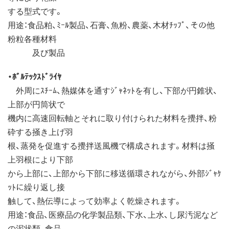
する型式です。
用途：食品粕、ﾐｰﾙ製品、石膏、魚粉、農薬、木材ﾁｯﾌﾟ、その他
粉粒各種材料
及び製品
・ﾎﾞﾙﾃｯｸｽﾄﾞﾗｲﾔ
外周にｽﾁｰﾑ、熱媒体を通すｼﾞｬﾈｯﾄを有し、下部が円錐状、
上部が円筒状で
機内に高速回転軸とそれに取り付けられた材料を攪拌、粉
砕する掻き上げ羽
根、蒸発を促進する攪拌送風機で構成されます。材料は掻
上羽根により下部
から上部に、上部から下部に移送循環されながら、外部ｼﾞｬｹ
ｯﾄに繰り返し接
触して、熱伝導によって効率よく乾燥されます。
用途：食品、医療品の化学製品類、下水、上水、し尿汚泥など
の泥状類、食品