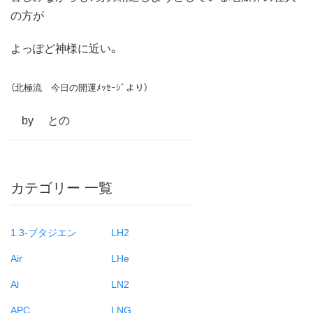
の方が
よっぽど神様に近い。
（北極流 今日の開運ﾒｯｾｰｼﾞより）
by との
カテゴリー 一覧
1.3-ブタジエン
LH2
Air
LHe
Al
LN2
APC
LNG