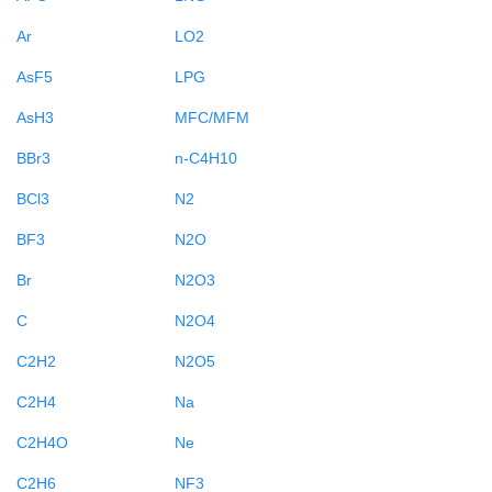
Ar
LO2
AsF5
LPG
AsH3
MFC/MFM
BBr3
n-C4H10
BCl3
N2
BF3
N2O
Br
N2O3
C
N2O4
C2H2
N2O5
C2H4
Na
C2H4O
Ne
C2H6
NF3