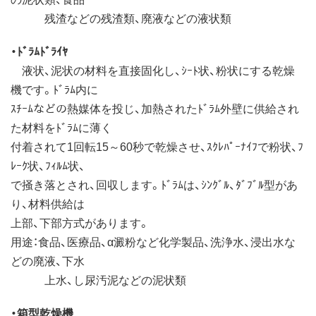
残渣などの残渣類、廃液などの液状類
・ﾄﾞﾗﾑﾄﾞﾗｲﾔ
液状、泥状の材料を直接固化し、ｼｰﾄ状、粉状にする乾燥
機です。ﾄﾞﾗﾑ内に
ｽﾁｰﾑなどの熱媒体を投じ、加熱されたﾄﾞﾗﾑ外壁に供給され
た材料をﾄﾞﾗﾑに薄く
付着されて1回転15～60秒で乾燥させ、ｽｸﾚﾊﾟｰﾅｲﾌで粉状、ﾌ
ﾚｰｸ状、ﾌｨﾙﾑ状、
で掻き落とされ、回収します。ﾄﾞﾗﾑは、ｼﾝｸﾞﾙ、ﾀﾞﾌﾞﾙ型があ
り、材料供給は
上部、下部方式があります。
用途：食品、医療品、α澱粉など化学製品、洗浄水、浸出水な
どの廃液、下水
上水、し尿汚泥などの泥状類
・箱型乾燥機