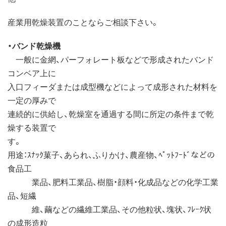
産業用乾燥装置のことならご相談下さい。
・バンド乾燥機
一般に金網、パーフォレート板などで形成されたバンド
コンベア上に
入口フィーダまたは成型機などによって成形された材料を
一定の厚みで
連続的に供給し、乾燥室を通過する間に所定の条件まで乾
燥する装置で
す。
用途：ｽﾅｯｸ菓子、あられ、ふりかけ、農産物、ﾍﾟｯﾄﾌｰﾄﾞなどの
食品工
業品、肥料工業品、樹脂・顔料・化成品などの化学工業
品、短繊
維、繭などの繊維工業品、その他粒状、塊状、ﾌﾚｰｸ状
の成形造粒