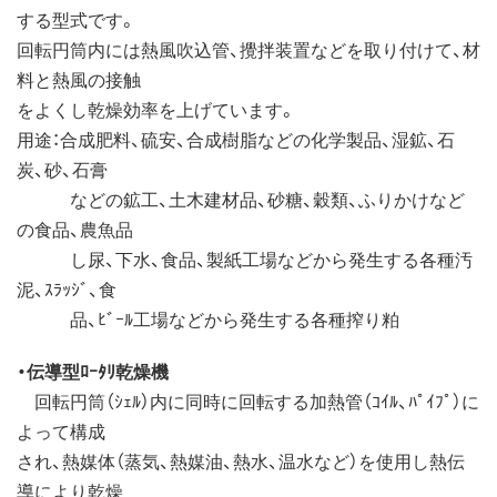
する型式です。
回転円筒内には熱風吹込管、攪拌装置などを取り付けて、材
料と熱風の接触
をよくし乾燥効率を上げています。
用途：合成肥料、硫安、合成樹脂などの化学製品、湿鉱、石
炭、砂、石膏
などの鉱工、土木建材品、砂糖、穀類、ふりかけなど
の食品、農魚品
し尿、下水、食品、製紙工場などから発生する各種汚
泥、ｽﾗｯｼﾞ、食
品、ﾋﾞｰﾙ工場などから発生する各種搾り粕
・伝導型ﾛｰﾀﾘ乾燥機
回転円筒（ｼｪﾙ）内に同時に回転する加熱管（ｺｲﾙ、ﾊﾟｲﾌﾟ）に
よって構成
され、熱媒体（蒸気、熱媒油、熱水、温水など）を使用し熱伝
導により乾燥