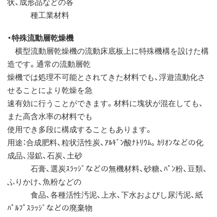
状、成形品などの各
種工業材料
・特殊流動層乾燥機
横型流動層乾燥機の流動床底板上に特殊機構を設けた構
造です。通常の流動層乾
燥機では処理不可能とされてきた材料でも、浮遊流動化さ
せることにより乾燥を急
速有効に行うことができます。材料に塊状が混在しても、
また高含水率の材料でも
使用でき多段に構成することもあります。
用途：合成肥料、粒状活性炭、ｱﾙｷﾞﾝ酸ﾅﾄﾘｳﾑ。ｶﾘｵﾝなどの化
成品、湿鉱、石炭、土砂
石膏、選炭ｽﾗｯｼﾞなどの無機材料、砂糖、ﾊﾟﾝ粉、豆類、
ふりかけ、魚粉などの
食品、各種活性汚泥、上水、下水およびし尿汚泥、紙
ﾊﾟﾙﾌﾟｽﾗｯｼﾞなどの廃棄物