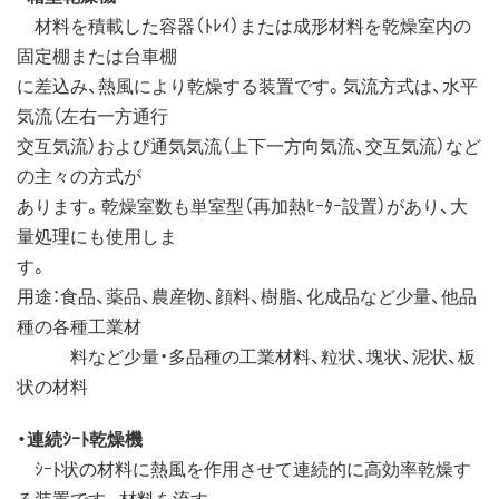
材料を積載した容器（ﾄﾚｲ）または成形材料を乾燥室内の
固定棚または台車棚
に差込み、熱風により乾燥する装置です。気流方式は、水平
気流（左右一方通行
交互気流）および通気気流（上下一方向気流、交互気流）など
の主々の方式が
あります。乾燥室数も単室型（再加熱ﾋｰﾀｰ設置）があり、大
量処理にも使用しま
す。
用途：食品、薬品、農産物、顔料、樹脂、化成品など少量、他品
種の各種工業材
料など少量・多品種の工業材料、粒状、塊状、泥状、板
状の材料
・連続ｼｰﾄ乾燥機
ｼｰﾄ状の材料に熱風を作用させて連続的に高効率乾燥す
る装置です。材料を流す