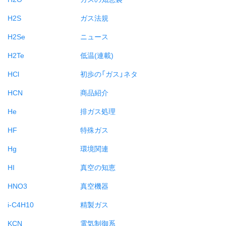
H2S
ガス法規
H2Se
ニュース
H2Te
低温(連載)
HCl
初歩の「ガス」ネタ
HCN
商品紹介
He
排ガス処理
HF
特殊ガス
Hg
環境関連
HI
真空の知恵
HNO3
真空機器
i-C4H10
精製ガス
KCN
電気制御系