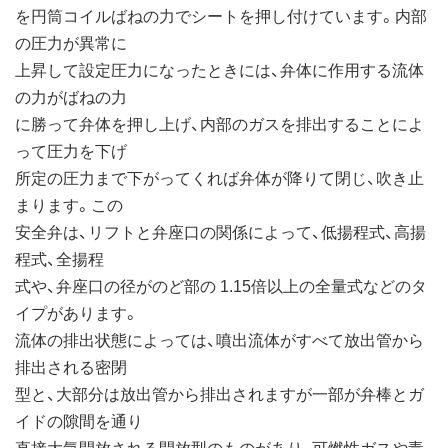
を円筒コイルばねの力でシートを押し付けています。内部
の圧力が異常に
上昇して設定圧力になったときには、弁体に作用する流体
の力がばねの力
に勝って弁体を押し上げ、内部のガスを排出することによ
って圧力を下げ
所定の圧力まで下がってくれば弁体が降りて閉じ、吹き止
まります。この
安全弁は、リフトと弁座口の関係によって、低揚程式、高揚
程式、全揚程
式や、弁座口の径がのど部の 1.15倍以上の全量式などのタ
イプがあります。
流体の排出状態によっては、噴出流体がすべて放出管から
排出される密閉
型と、大部分は放出管から排出されますが一部が弁棒とガ
イドの隙間を通り
直接大気開放される開放型のものがあり、可燃性ガスや毒