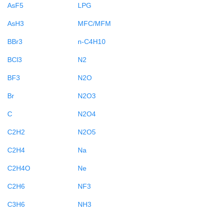
AsF5
LPG
AsH3
MFC/MFM
BBr3
n-C4H10
BCl3
N2
BF3
N2O
Br
N2O3
C
N2O4
C2H2
N2O5
C2H4
Na
C2H4O
Ne
C2H6
NF3
C3H6
NH3