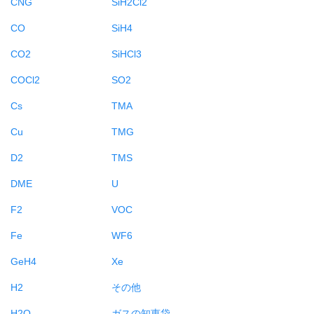
CNG
SiH2Cl2
CO
SiH4
CO2
SiHCl3
COCl2
SO2
Cs
TMA
Cu
TMG
D2
TMS
DME
U
F2
VOC
Fe
WF6
GeH4
Xe
H2
その他
H2O
ガスの知恵袋