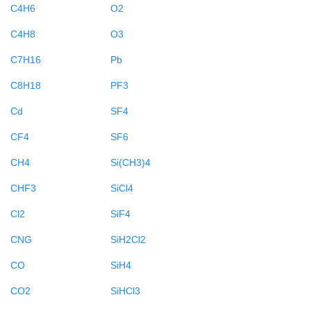
C4H6
O2
C4H8
O3
C7H16
Pb
C8H18
PF3
Cd
SF4
CF4
SF6
CH4
Si(CH3)4
CHF3
SiCl4
Cl2
SiF4
CNG
SiH2Cl2
CO
SiH4
CO2
SiHCl3