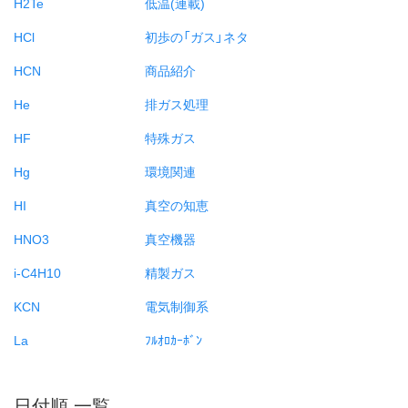
H2Te
低温(連載)
HCl
初歩の「ガス」ネタ
HCN
商品紹介
He
排ガス処理
HF
特殊ガス
Hg
環境関連
HI
真空の知恵
HNO3
真空機器
i-C4H10
精製ガス
KCN
電気制御系
La
ﾌﾙｵﾛｶｰﾎﾞﾝ
日付順 一覧