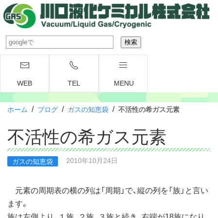
WEB
TEL
MENU
/
/
/
ホーム
ブログ
ガスの知恵袋
不活性の希ガス元素
不活性の希ガス元素
2010年10月24日
ガスの知恵袋
元素の周期表の横の列は「周期」で、縦の列を「族」と言い
ます。
族は左側より、１族、２族、３族と続き、右端が18族になり