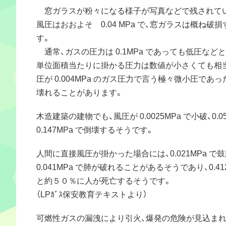
窓ガラスが粉々になる様子が写真などで残されてい
風圧はおおよそ 0.04 MPa で、窓ガラスは概ね破
す。
通常、ガスの圧力は 0.1MPa であっても低圧など
単位面積当たりに掛かる圧力は数値が小さくても相
圧が 0.004MPa のガス圧力で言う極々微小圧であ
壊れることがあります。
木造建築の建物でも、風圧が 0.0025MPa で小破、0.0
0.147MPa で倒壊するそうです。
人間に直接風圧が掛かった場合には、0.021MPa 
0.041MPa で肺が破れることがあるそうであり、0.4
と約５０％に人が死亡するそうです。
（LPｶﾞｽ保安教育テキストより）
可燃性ガスの漏洩により引火、爆発の危険が見込まれ