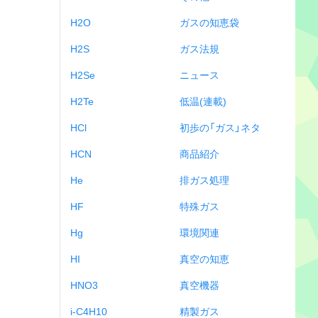
H2O
ガスの知恵袋
H2S
ガス法規
H2Se
ニュース
H2Te
低温(連載)
HCl
初歩の「ガス」ネタ
HCN
商品紹介
He
排ガス処理
HF
特殊ガス
Hg
環境関連
HI
真空の知恵
HNO3
真空機器
i-C4H10
精製ガス