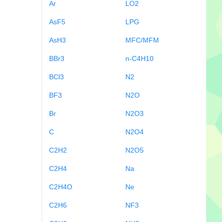
Ar
LO2
AsF5
LPG
AsH3
MFC/MFM
BBr3
n-C4H10
BCl3
N2
BF3
N2O
Br
N2O3
C
N2O4
C2H2
N2O5
C2H4
Na
C2H4O
Ne
C2H6
NF3