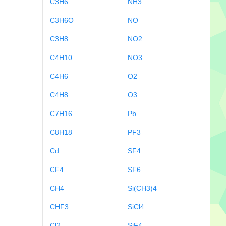
C3H6
NH3
C3H6O
NO
C3H8
NO2
C4H10
NO3
C4H6
O2
C4H8
O3
C7H16
Pb
C8H18
PF3
Cd
SF4
CF4
SF6
CH4
Si(CH3)4
CHF3
SiCl4
Cl2
SiF4