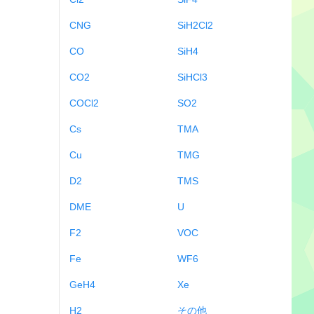
CNG
SiH2Cl2
CO
SiH4
CO2
SiHCl3
COCl2
SO2
Cs
TMA
Cu
TMG
D2
TMS
DME
U
F2
VOC
Fe
WF6
GeH4
Xe
H2
その他