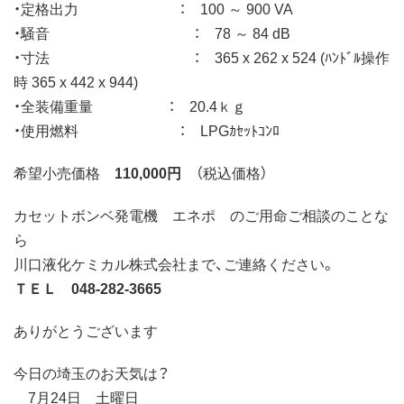
・定格出力 ： 100 ～ 900 VA
・騒音 ： 78 ～ 84 dB
・寸法 ： 365 x 262 x 524 (ﾊﾝﾄﾞﾙ操作
時 365 x 442 x 944)
・全装備重量 ： 20.4ｋｇ
・使用燃料 ： LPGｶｾｯﾄｺﾝﾛ
希望小売価格
110,000円
（税込価格）
カセットボンベ発電機 エネポ のご用命ご相談のことな
ら
川口液化ケミカル株式会社まで、ご連絡ください。
ＴＥＬ 048-282-3665
ありがとうございます
今日の埼玉のお天気は？
7月24日 土曜日