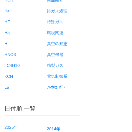
He
排ガス処理
HF
特殊ガス
Hg
環境関連
HI
真空の知恵
HNO3
真空機器
i-C4H10
精製ガス
KCN
電気制御系
La
ﾌﾙｵﾛｶｰﾎﾞﾝ
日付順 一覧
2025年
2014年