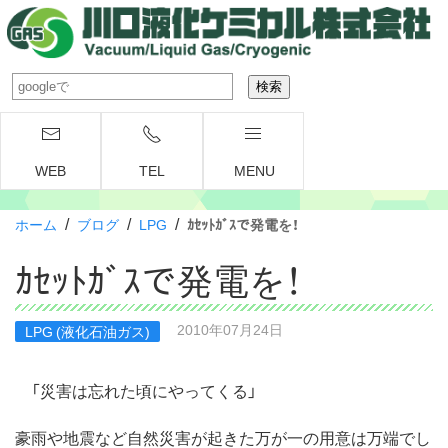
WEB
TEL
MENU
/
/
/
ホーム
ブログ
LPG
ｶｾｯﾄｶﾞｽで発電を！
ｶｾｯﾄｶﾞｽで発電を！
2010年07月24日
LPG (液化石油ガス)
「災害は忘れた頃にやってくる」
豪雨や地震など自然災害が起きた万が一の用意は万端でし