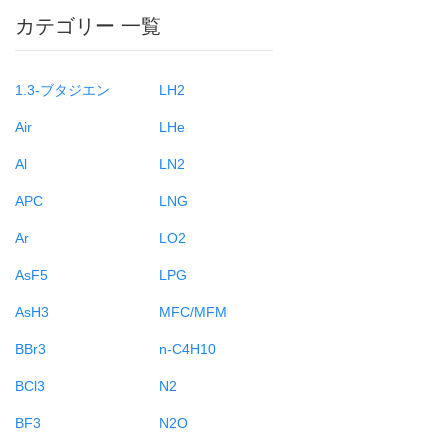
カテゴリー 一覧
1.3-ブタジエン
LH2
Air
LHe
Al
LN2
APC
LNG
Ar
LO2
AsF5
LPG
AsH3
MFC/MFM
BBr3
n-C4H10
BCl3
N2
BF3
N2O