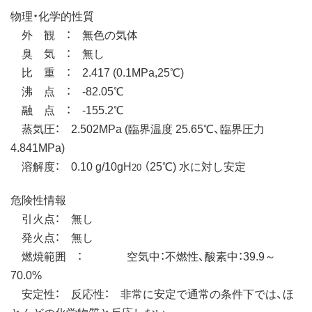
物理・化学的性質
外 観 ： 無色の気体
臭 気 ： 無し
比 重 ： 2.417 (0.1MPa,25℃)
沸 点 ： -82.05℃
融 点 ： -155.2℃
蒸気圧： 2.502MPa (臨界温度 25.65℃、臨界圧力
4.841MPa)
溶解度： 0.10 g/10gH
（25℃) 水に対し安定
20
危険性情報
引火点： 無し
発火点： 無し
燃焼範囲 ： 空気中：不燃性、酸素中：39.9～
70.0%
安定性： 反応性： 非常に安定で通常の条件下では、ほ
とんどの化学物質と反応しない。