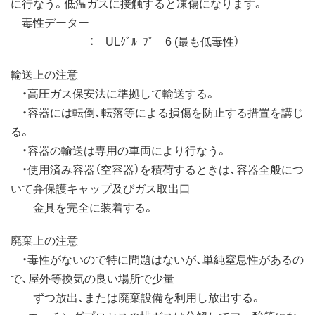
に行なう。低温ガスに接触すると凍傷になります。
毒性データー
： ULｸﾞﾙｰﾌﾟ 6 (最も低毒性）
輸送上の注意
・高圧ガス保安法に準拠して輸送する。
・容器には転倒、転落等による損傷を防止する措置を講じ
る。
・容器の輸送は専用の車両により行なう。
・使用済み容器（空容器）を積荷するときは、容器全般につ
いて弁保護キャップ及びガス取出口
金具を完全に装着する。
廃棄上の注意
・毒性がないので特に問題はないが、単純窒息性があるの
で、屋外等換気の良い場所で少量
ずつ放出、または廃棄設備を利用し放出する。