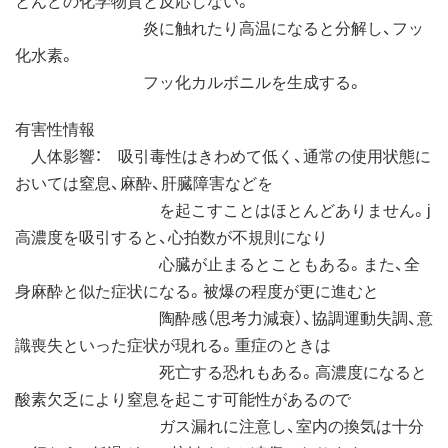
炎に触れたり高温になると分解し、フッ
化水素。
フッ化カルボニルを生成する。
有害性情報
人体影響： 吸引毒性はきわめて低く、通常の使用状態に
おいては窒息、麻酔、肝臓障害などを
を起こすことはほとんどありません。j
高濃度を吸引すると、心拍数が不規則になり
心臓が止まるとこともある。また、全
身麻酔と似た症状になる。被爆の程度が更に進むと
陶酔感（思考力減衰）、協調運動失調、意
識喪失といった症状が現れる。重症のときは
死亡する恐れもある。高濃度になると
酸素欠乏により窒息を起こす可能性があるので
ガス漏れに注意し、室内の換気は十分