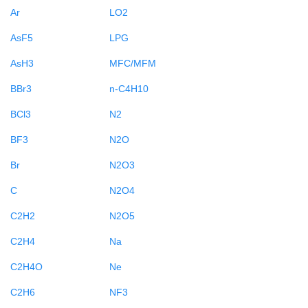
Ar
LO2
AsF5
LPG
AsH3
MFC/MFM
BBr3
n-C4H10
BCl3
N2
BF3
N2O
Br
N2O3
C
N2O4
C2H2
N2O5
C2H4
Na
C2H4O
Ne
C2H6
NF3