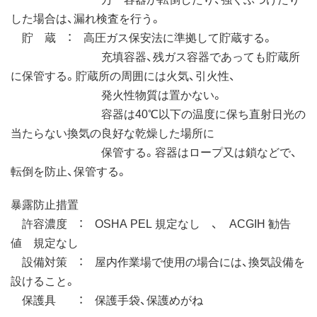
した場合は、漏れ検査を行う。
貯 蔵 ： 高圧ガス保安法に準拠して貯蔵する。
充填容器、残ガス容器であっても貯蔵所
に保管する。貯蔵所の周囲には火気、引火性、
発火性物質は置かない。
容器は40℃以下の温度に保ち直射日光の
当たらない換気の良好な乾燥した場所に
保管する。容器はロープ又は鎖などで、
転倒を防止、保管する。
暴露防止措置
許容濃度 ： OSHA PEL 規定なし 、 ACGIH 勧告
値 規定なし
設備対策 ： 屋内作業場で使用の場合には、換気設備を
設けること。
保護具 ： 保護手袋、保護めがね