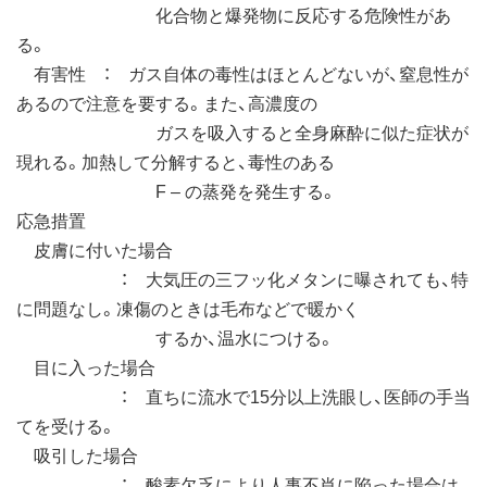
化合物と爆発物に反応する危険性があ
る。
有害性 ： ガス自体の毒性はほとんどないが、窒息性が
あるので注意を要する。また、高濃度の
ガスを吸入すると全身麻酔に似た症状が
現れる。加熱して分解すると、毒性のある
F – の蒸発を発生する。
応急措置
皮膚に付いた場合
： 大気圧の三フッ化メタンに曝されても、特
に問題なし。凍傷のときは毛布などで暖かく
するか、温水につける。
目に入った場合
： 直ちに流水で15分以上洗眼し、医師の手当
てを受ける。
吸引した場合
： 酸素欠乏により人事不肖に陥った場合は、