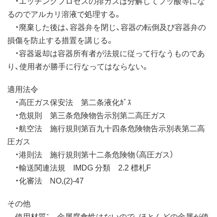
・エッチングプロセスの排ガスは分解してフッ酸等にな
るのでアルカリ溶液で処理する。
・廃棄した後は、容器弁を閉じ、容器の転倒及び容器弁の
損傷を防止する措置を講じる。
・容器返却は容器所有者が法規に従って行なうものであ
り、使用者が勝手に行なってはならない。
適用法令
・高圧ガス保安法 第二条液化ｶﾞｽ
・危規則 第三条危険物告示別第二高圧ガス
・航空法 施行規則第百九十四条危険物告示別表第二高
圧ガス
・港則法 施行規則第十二条危険物（高圧ガス）
・輸送関連法規 IMDG 分類 2.2 標札F
・化審法 NO,(2)-47
その他
使用材質： 金属腐食性はないので、ほとんどの金属が使