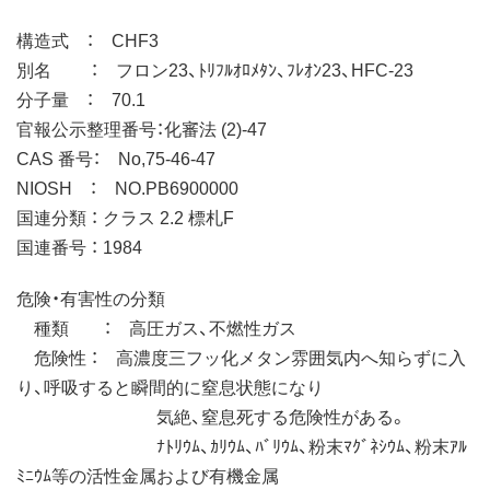
構造式 ： CHF3
別名 ： フロン23、ﾄﾘﾌﾙｵﾛﾒﾀﾝ、ﾌﾚｵﾝ23、HFC-23
分子量 ： 70.1
官報公示整理番号：化審法 (2)-47
CAS 番号： No,75-46-47
NIOSH ： NO.PB6900000
国連分類 ： クラス 2.2 標札F
国連番号 ： 1984
危険・有害性の分類
種類 ： 高圧ガス、不燃性ガス
危険性 ： 高濃度三フッ化メタン雰囲気内へ知らずに入
り、呼吸すると瞬間的に窒息状態になり
気絶、窒息死する危険性がある。
ﾅﾄﾘｳﾑ、ｶﾘｳﾑ、ﾊﾞﾘｳﾑ、粉末ﾏｸﾞﾈｼｳﾑ、粉末ｱﾙ
ﾐﾆｳﾑ等の活性金属および有機金属