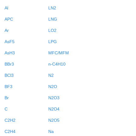
Al
LN2
APC
LNG
Ar
LO2
AsF5
LPG
AsH3
MFC/MFM
BBr3
n-C4H10
BCl3
N2
BF3
N2O
Br
N2O3
C
N2O4
C2H2
N2O5
C2H4
Na