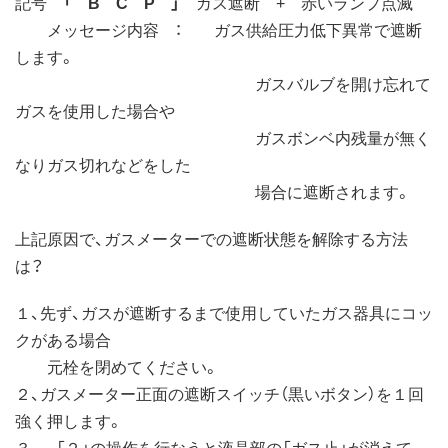
記号
「 B C P 」
ガス遮断 + 赤いランプ点滅
メッセージ内容 ： ガス供給圧力低下異常で遮断
します。
ガスバルブを開け忘れて
ガスを使用した場合や
ガスボンベ内残量が無く
なりガス切れなどをした
場合に遮断されます。
上記原因で、ガスメーターでの遮断状態を解除する方法
は？
１、先ず、ガスが遮断するまで使用していたガス器具にコッ
クがある場合
元栓を閉めてください。
２、ガスメーター正面の遮断スイッチ（黒いボタン）を１回
強く押します。
３、 「２」の操作を行なうと液晶部の「ガス止」が消えて