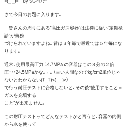
<(_ _)> by SGﾏｲｽﾀｰ
さて今日のお題に入ります。
皆さんの周りにある”高圧ガス容器”は法律に従い”定期検
診”が義務
づけられていますよね。昔は３年毎で最近では５年毎にな
ります。
通常、使用最高圧力 14.7MPa の容器はこの３分の２倍
圧・・・24.5MPaかな。。。（古い人間なのでkg/cm2単位じゃ
ないとわからない(T_T)<(_ _)>）
で行う耐圧テストに合格しないと、その後”使用すること＝
ガスを充填する
こと”が出来ません。
この耐圧テストってどんなテストかと言うと、容器の内側
から水を使って