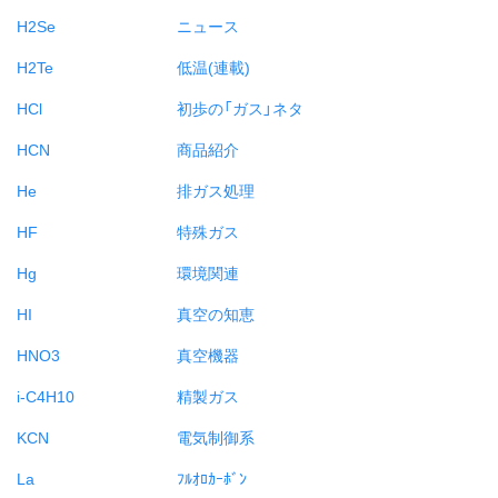
H2Se
ニュース
H2Te
低温(連載)
HCl
初歩の「ガス」ネタ
HCN
商品紹介
He
排ガス処理
HF
特殊ガス
Hg
環境関連
HI
真空の知恵
HNO3
真空機器
i-C4H10
精製ガス
KCN
電気制御系
La
ﾌﾙｵﾛｶｰﾎﾞﾝ