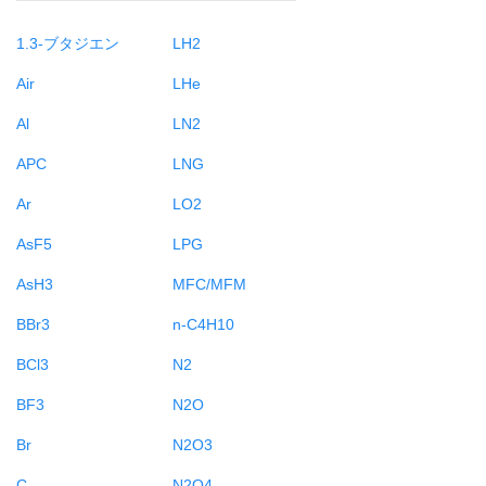
1.3-ブタジエン
LH2
Air
LHe
Al
LN2
APC
LNG
Ar
LO2
AsF5
LPG
AsH3
MFC/MFM
BBr3
n-C4H10
BCl3
N2
BF3
N2O
Br
N2O3
C
N2O4