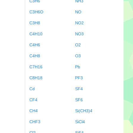
C3H6
NH3
C3H6O
NO
C3H8
NO2
C4H10
NO3
C4H6
O2
C4H8
O3
C7H16
Pb
C8H18
PF3
Cd
SF4
CF4
SF6
CH4
Si(CH3)4
CHF3
SiCl4
Cl2
SiF4