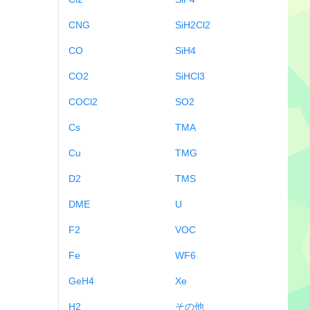
CNG
SiH2Cl2
CO
SiH4
CO2
SiHCl3
COCl2
SO2
Cs
TMA
Cu
TMG
D2
TMS
DME
U
F2
VOC
Fe
WF6
GeH4
Xe
H2
その他