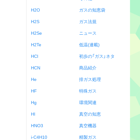
H2O
ガスの知恵袋
H2S
ガス法規
H2Se
ニュース
H2Te
低温(連載)
HCl
初歩の「ガス」ネタ
HCN
商品紹介
He
排ガス処理
HF
特殊ガス
Hg
環境関連
HI
真空の知恵
HNO3
真空機器
i-C4H10
精製ガス