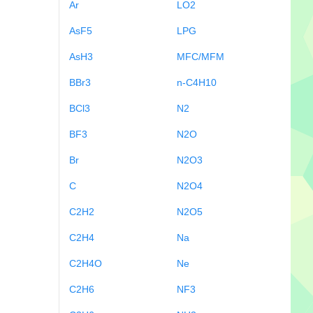
Ar
LO2
AsF5
LPG
AsH3
MFC/MFM
BBr3
n-C4H10
BCl3
N2
BF3
N2O
Br
N2O3
C
N2O4
C2H2
N2O5
C2H4
Na
C2H4O
Ne
C2H6
NF3