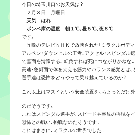
今日の埼玉川口のお天気は？
２月８日 月曜日
天気 はれ
ボンベ庫の温度 朝１℃、昼５℃、夜６℃
です。
昨晩のテレビＮＨＫで放映された｢ミラクルボディ
アルペン・ダウンヒルの王者、アクセル・スビンダル選手
で雪面を滑降する。転倒すれば死につながりかねな
高速・急斜面で体を支える筋力やバランス感覚とは、
選手達は恐怖をどうやって乗り越えているのか？
これ以上はマズイという安全装置を、ちょっとだけ外す
のだそうです。
これはスビンダル選手が、スピードや事故の再現を
恐怖との戦い、挑戦なのだそうです。
これはまさに、ミラクルの世界でした。