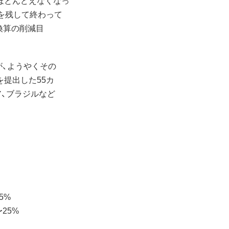
題を残して終わって
2換算の削減目
が、ようやくその
を提出した55カ
ア、ブラジルなど
5%
25%