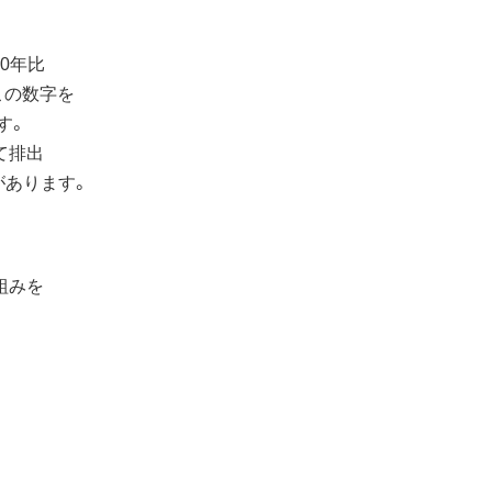
0年比
この数字を
す。
て排出
があります。
組みを