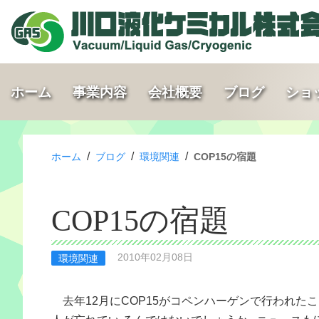
ホーム
事業内容
会社概要
ブログ
ショ
/
/
/
ホーム
ブログ
環境関連
COP15の宿題
COP15の宿題
2010年02月08日
環境関連
去年12月にCOP15がコペンハーゲンで行われたこ
人が忘れてい るんではないでしょうか。ニュースも