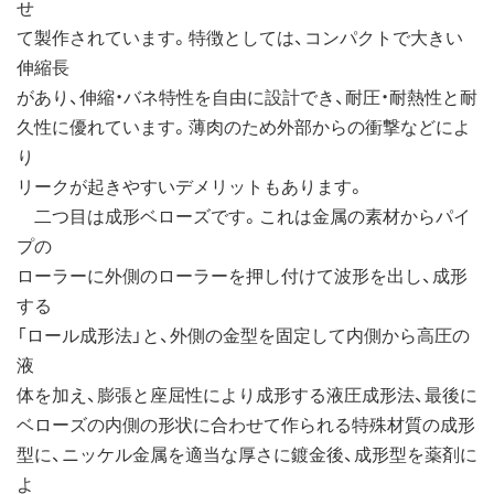
せ
て製作されています。特徴としては、コンパクトで大きい
伸縮長
があり、伸縮・バネ特性を自由に設計でき、耐圧・耐熱性と耐
久性に優れています。薄肉のため外部からの衝撃などによ
り
リークが起きやすいデメリットもあります。
二つ目は成形ベローズです。これは金属の素材からパイ
プの
ローラーに外側のローラーを押し付けて波形を出し、成形
する
「ロール成形法」と、外側の金型を固定して内側から高圧の
液
体を加え、膨張と座屈性により成形する液圧成形法、最後に
ベローズの内側の形状に合わせて作られる特殊材質の成形
型に、ニッケル金属を適当な厚さに鍍金後、成形型を薬剤に
よ