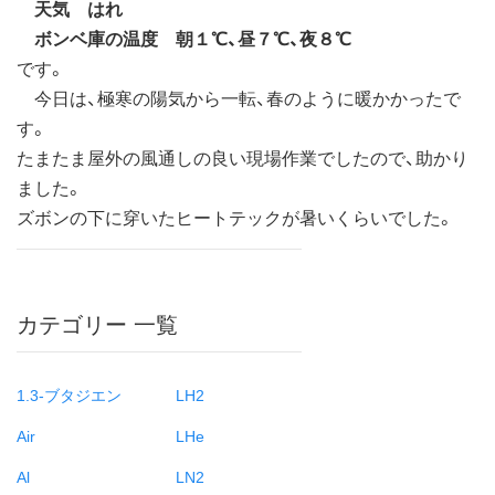
天気 はれ
ボンベ庫の温度 朝１℃、昼７℃、夜８℃
です。
今日は、極寒の陽気から一転、春のように暖かかったで
す。
たまたま屋外の風通しの良い現場作業でしたので、助かり
ました。
ズボンの下に穿いたヒートテックが暑いくらいでした。
カテゴリー 一覧
1.3-ブタジエン
LH2
Air
LHe
Al
LN2