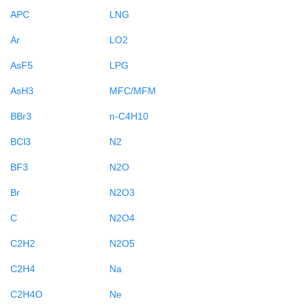
APC
LNG
Ar
LO2
AsF5
LPG
AsH3
MFC/MFM
BBr3
n-C4H10
BCl3
N2
BF3
N2O
Br
N2O3
C
N2O4
C2H2
N2O5
C2H4
Na
C2H4O
Ne