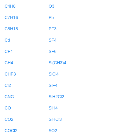
C4H8
O3
C7H16
Pb
C8H18
PF3
Cd
SF4
CF4
SF6
CH4
Si(CH3)4
CHF3
SiCl4
Cl2
SiF4
CNG
SiH2Cl2
CO
SiH4
CO2
SiHCl3
COCl2
SO2