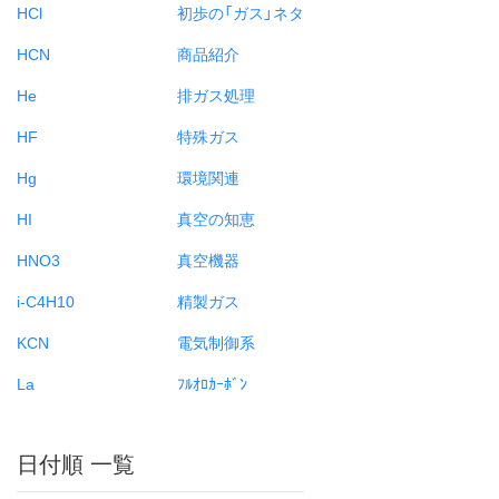
HCl
初歩の「ガス」ネタ
HCN
商品紹介
He
排ガス処理
HF
特殊ガス
Hg
環境関連
HI
真空の知恵
HNO3
真空機器
i-C4H10
精製ガス
KCN
電気制御系
La
ﾌﾙｵﾛｶｰﾎﾞﾝ
日付順 一覧