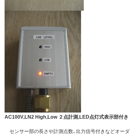
AC100V,LN2 High,Low ２点計測,LED点灯式表示部付き
センサー部の長さや計測点数、出力信号付きなどオーダ