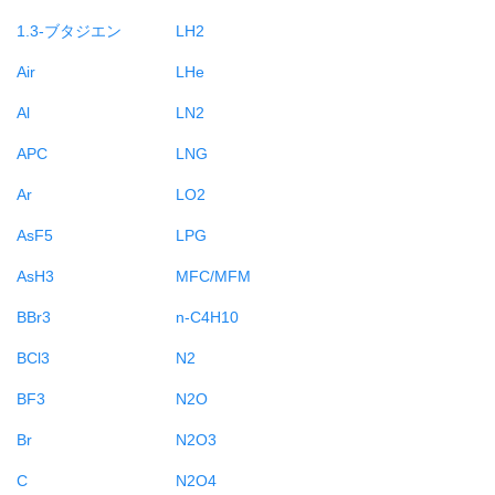
1.3-ブタジエン
LH2
Air
LHe
Al
LN2
APC
LNG
Ar
LO2
AsF5
LPG
AsH3
MFC/MFM
BBr3
n-C4H10
BCl3
N2
BF3
N2O
Br
N2O3
C
N2O4