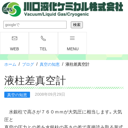
WEB
TEL
MENU
/
/
/
ホーム
ブログ
真空の知恵
液柱差真空計
液柱差真空計
2008年09月29日
真空の知恵
水銀柱で高さが７６０ｍｍが大気圧に相当します。大気
圧と
真空の圧力との差を水銀柱の高さの差で直接読み取る形式