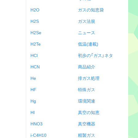
H2O
ガスの知恵袋
H2S
ガス法規
H2Se
ニュース
H2Te
低温(連載)
HCl
初歩の「ガス」ネタ
HCN
商品紹介
He
排ガス処理
HF
特殊ガス
Hg
環境関連
HI
真空の知恵
HNO3
真空機器
i-C4H10
精製ガス