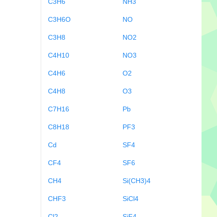
C3H6
NH3
C3H6O
NO
C3H8
NO2
C4H10
NO3
C4H6
O2
C4H8
O3
C7H16
Pb
C8H18
PF3
Cd
SF4
CF4
SF6
CH4
Si(CH3)4
CHF3
SiCl4
Cl2
SiF4