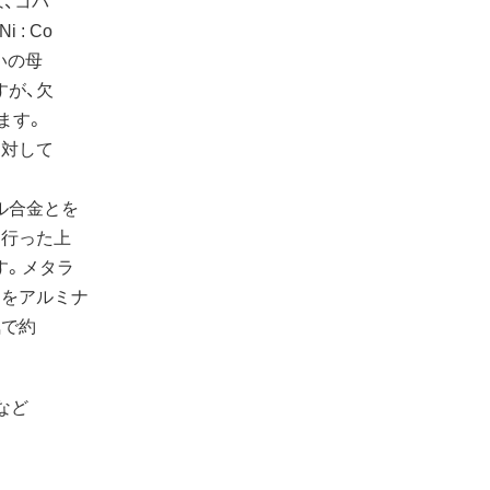
: Co
互いの母
すが、欠
ます。
に対して
ル合金とを
を行った上
す。メタラ
トをアルミナ
気で約
など