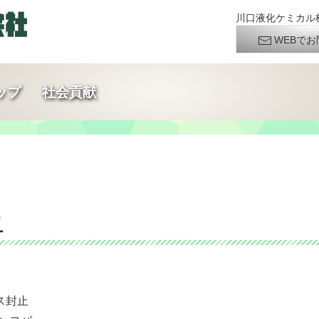
川口液化ケミカル株
WEBでお
ップ
社会貢献
止
ス封止
、コバ