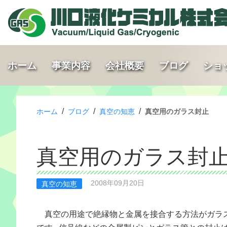
ホーム
事業内容
会社概要
ブログ
ショ
/
/
/
ホーム
ブログ
真空の知恵
真空用のガラス封止
真空用のガラス封
2008年09月20日
真空の知恵
真空の用途で絶縁物と金属を接合する方法がガラ
です。信号線などの金属製ピンとガラス管との封止は