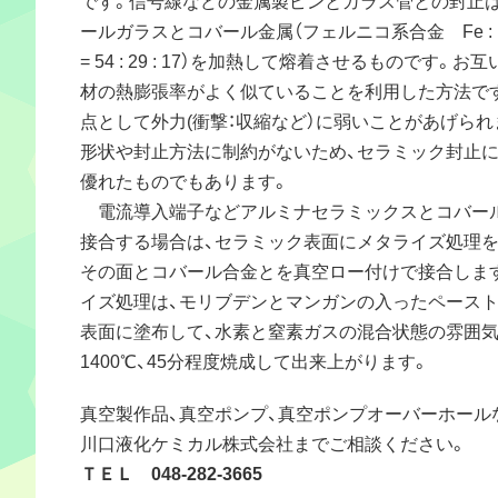
ールガラスとコバール金属（フェルニコ系合金 Fe : Ni 
= 54 : 29 : 17）を加熱して熔着させるものです。お
材の熱膨張率がよく似ていることを利用した方法で
点として外力(衝撃：収縮など）に弱いことがあげられ
形状や封止方法に制約がないため、セラミック封止
優れたものでもあります。
電流導入端子などアルミナセラミックスとコバー
接合する場合は、セラミック表面にメタライズ処理
その面とコバール合金とを真空ロー付けで接合しま
イズ処理は、モリブデンとマンガンの入ったペース
表面に塗布して、水素と窒素ガスの混合状態の雰囲
1400℃、45分程度焼成して出来上がります。
真空製作品、真空ポンプ、真空ポンプオーバーホール
川口液化ケミカル株式会社までご相談ください。
ＴＥＬ 048-282-3665