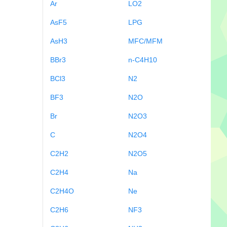
Ar
LO2
AsF5
LPG
AsH3
MFC/MFM
BBr3
n-C4H10
BCl3
N2
BF3
N2O
Br
N2O3
C
N2O4
C2H2
N2O5
C2H4
Na
C2H4O
Ne
C2H6
NF3