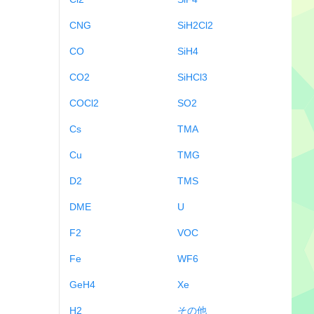
CNG
SiH2Cl2
CO
SiH4
CO2
SiHCl3
COCl2
SO2
Cs
TMA
Cu
TMG
D2
TMS
DME
U
F2
VOC
Fe
WF6
GeH4
Xe
H2
その他