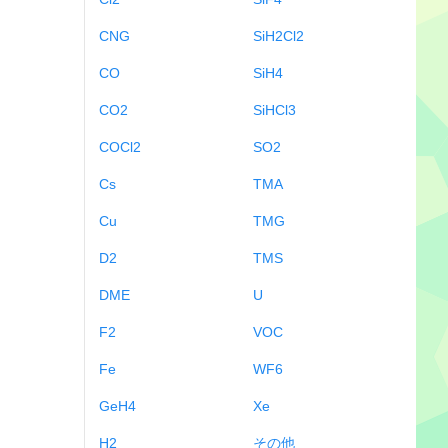
CNG
SiH2Cl2
CO
SiH4
CO2
SiHCl3
COCl2
SO2
Cs
TMA
Cu
TMG
D2
TMS
DME
U
F2
VOC
Fe
WF6
GeH4
Xe
H2
その他