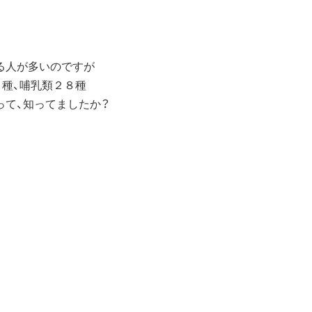
る人が多いのですが
０種、哺乳類２８種
って、知ってましたか？