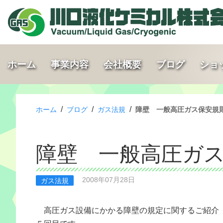
ホーム
事業内容
会社概要
ブログ
ショ
/
/
/
ホーム
ブログ
ガス法規
障壁 一般高圧ガス保安規則 
障壁 一般高圧ガス保
2008年07月28日
ガス法規
高圧ガス設備にかかる障壁の規定に関するご紹介
５回目です。