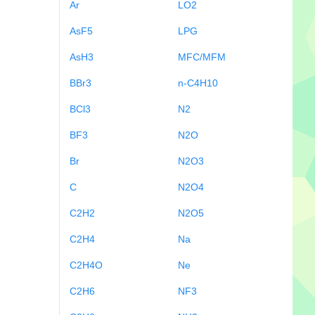
Ar
LO2
AsF5
LPG
AsH3
MFC/MFM
BBr3
n-C4H10
BCl3
N2
BF3
N2O
Br
N2O3
C
N2O4
C2H2
N2O5
C2H4
Na
C2H4O
Ne
C2H6
NF3