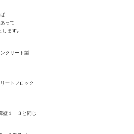
れば
あって
とします。
ンクリート製
リートブロック
障壁１，３と同じ