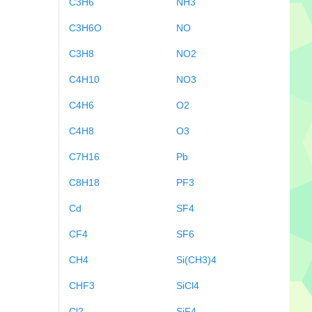
C3H6
NH3
C3H6O
NO
C3H8
NO2
C4H10
NO3
C4H6
O2
C4H8
O3
C7H16
Pb
C8H18
PF3
Cd
SF4
CF4
SF6
CH4
Si(CH3)4
CHF3
SiCl4
Cl2
SiF4