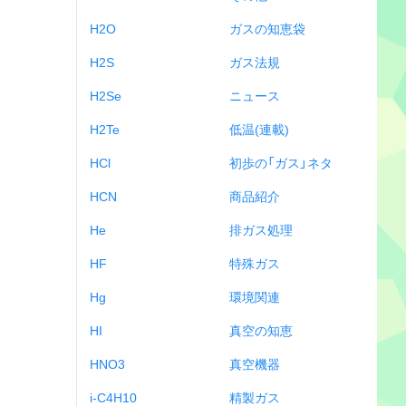
H2O
ガスの知恵袋
H2S
ガス法規
H2Se
ニュース
H2Te
低温(連載)
HCl
初歩の「ガス」ネタ
HCN
商品紹介
He
排ガス処理
HF
特殊ガス
Hg
環境関連
HI
真空の知恵
HNO3
真空機器
i-C4H10
精製ガス