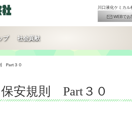
川口液化ケミカル株
WEBでお
ップ
社会貢献
Part３０
安規則 Part３０