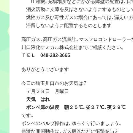
圧縮機、充填場所などにかかる障壁の配置は、日
消火活動に支障を及ぼさないようにするものとして
燃性ガス及び毒性ガスの場合にあっては、漏えいガ
滞留しないように配置するものとします
高圧ガス、高圧ガス流量計、マスフロコントローラー
川口液化ケミカル株式会社までご相談ください。
ＴＥＬ 048-282-3665
ありがとうございます
今日の埼玉川口市のお天気は？
７月２８日 月曜日
天気 はれ
ボンベ庫の温度 朝２５℃、昼２７℃、夜２９℃
です。
ボンベのバルブ操作は、ゆっくり行いましょう。
急激な開閉動作は、ガス機器などに衝撃を与え