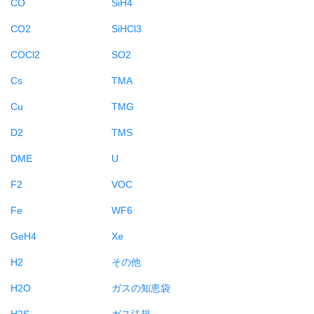
CO
SiH4
CO2
SiHCl3
COCl2
SO2
Cs
TMA
Cu
TMG
D2
TMS
DME
U
F2
VOC
Fe
WF6
GeH4
Xe
H2
その他
H2O
ガスの知恵袋
H2S
ガス法規