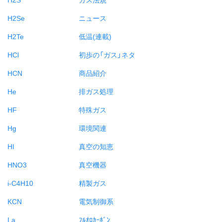
H2Se
ニュース
H2Te
低温(連載)
HCl
初歩の「ガス」ネタ
HCN
商品紹介
He
排ガス処理
HF
特殊ガス
Hg
環境関連
HI
真空の知恵
HNO3
真空機器
i-C4H10
精製ガス
KCN
電気制御系
La
ﾌﾙｵﾛｶｰﾎﾞﾝ