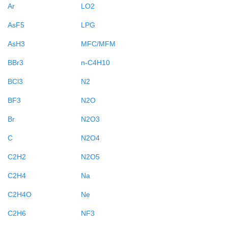
Ar
LO2
AsF5
LPG
AsH3
MFC/MFM
BBr3
n-C4H10
BCl3
N2
BF3
N2O
Br
N2O3
C
N2O4
C2H2
N2O5
C2H4
Na
C2H4O
Ne
C2H6
NF3