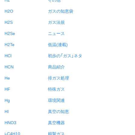
H2O
ガスの知恵袋
H2S
ガス法規
H2Se
ニュース
H2Te
低温(連載)
HCl
初歩の「ガス」ネタ
HCN
商品紹介
He
排ガス処理
HF
特殊ガス
Hg
環境関連
HI
真空の知恵
HNO3
真空機器
i-C4H10
精製ガス