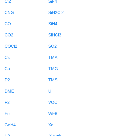
Cl2
SiF4
CNG
SiH2Cl2
CO
SiH4
CO2
SiHCl3
COCl2
SO2
Cs
TMA
Cu
TMG
D2
TMS
DME
U
F2
VOC
Fe
WF6
GeH4
Xe
H2
その他