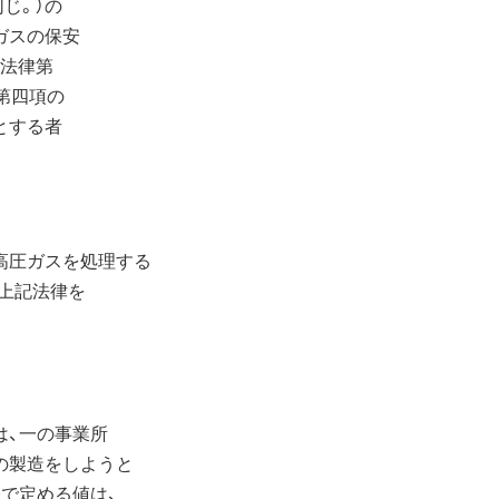
じ。）の
ガスの保安
年法律第
第四項の
とする者
高圧ガスを処理する
上記法律を
、一の事業所
の製造をしようと
で定める値は、