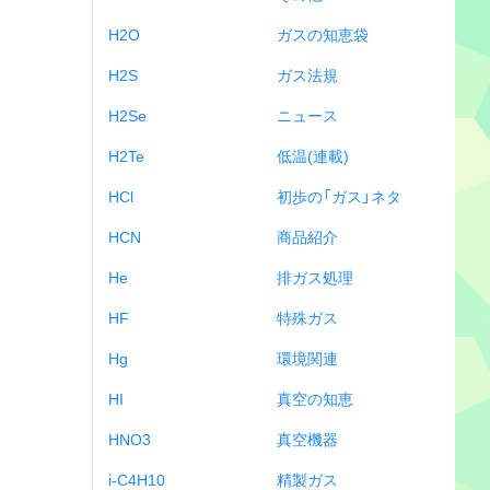
H2O
ガスの知恵袋
H2S
ガス法規
H2Se
ニュース
H2Te
低温(連載)
HCl
初歩の「ガス」ネタ
HCN
商品紹介
He
排ガス処理
HF
特殊ガス
Hg
環境関連
HI
真空の知恵
HNO3
真空機器
i-C4H10
精製ガス