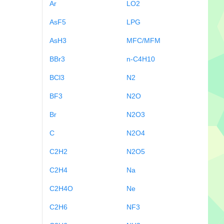
Ar
LO2
AsF5
LPG
AsH3
MFC/MFM
BBr3
n-C4H10
BCl3
N2
BF3
N2O
Br
N2O3
C
N2O4
C2H2
N2O5
C2H4
Na
C2H4O
Ne
C2H6
NF3