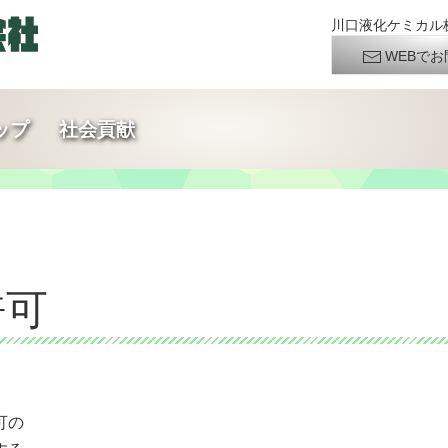
川口液化ケミカル株
WEBでお
ップ
社会貢献
許可
可の
する