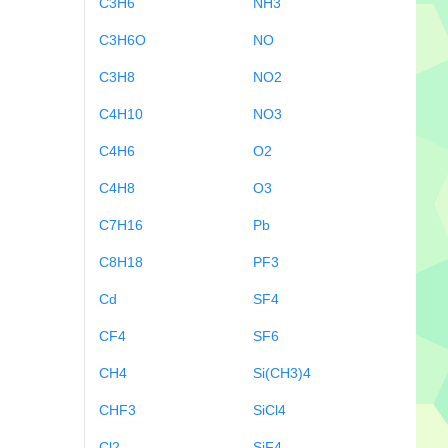
C3H6
NH3
C3H6O
NO
C3H8
NO2
C4H10
NO3
C4H6
O2
C4H8
O3
C7H16
Pb
C8H18
PF3
Cd
SF4
CF4
SF6
CH4
Si(CH3)4
CHF3
SiCl4
Cl2
SiF4