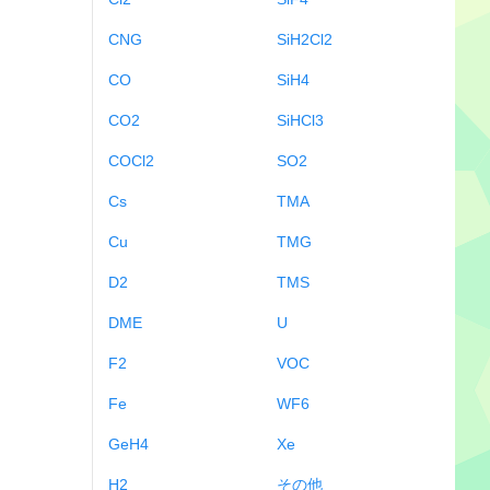
CNG
SiH2Cl2
CO
SiH4
CO2
SiHCl3
COCl2
SO2
Cs
TMA
Cu
TMG
D2
TMS
DME
U
F2
VOC
Fe
WF6
GeH4
Xe
H2
その他