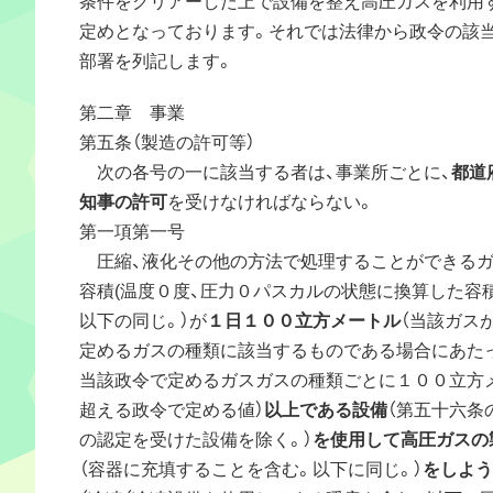
定めとなっております。それでは法律から政令の該
部署を列記します。
第二章 事業
第五条（製造の許可等）
次の各号の一に該当する者は、事業所ごとに、
都道
知事の許可
を受けなければならない。
第一項第一号
圧縮、液化その他の方法で処理することができる
容積(温度０度、圧力０パスカルの状態に換算した容
以下の同じ。）が
１日１００立方メートル
（当該ガス
定めるガスの種類に該当するものである場合にあた
当該政令で定めるガスガスの種類ごとに１００立方
超える政令で定める値）
以上である設備
（第五十六条
の認定を受けた設備を除く。）
を使用して高圧ガスの
（容器に充填することを含む。以下に同じ。）
をしよう