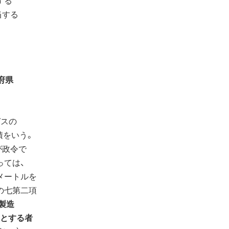
当する
府県
ガスの
積をいう。
が政令で
っては、
メートルを
の七第二項
製造
とする者