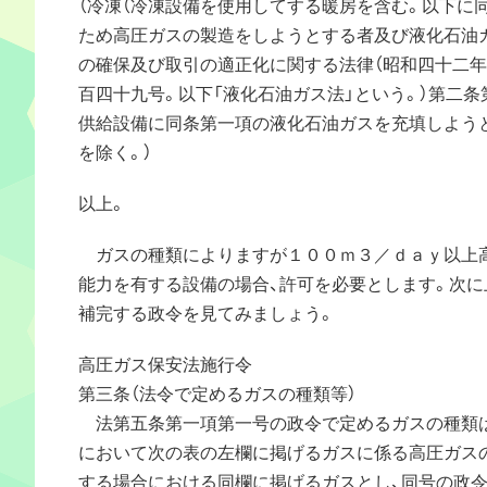
（冷凍（冷凍設備を使用してする暖房を含む。以下に同
ため高圧ガスの製造をしようとする者及び液化石油
の確保及び取引の適正化に関する法律（昭和四十二
百四十九号。以下「液化石油ガス法」という。）第二条
供給設備に同条第一項の液化石油ガスを充填しよう
を除く。）
以上。
ガスの種類によりますが１００ｍ３／ｄａｙ以上
能力を有する設備の場合、許可を必要とします。次に
補完する政令を見てみましょう。
高圧ガス保安法施行令
第三条（法令で定めるガスの種類等）
法第五条第一項第一号の政令で定めるガスの種類は
において次の表の左欄に掲げるガスに係る高圧ガス
する場合における同欄に掲げるガスとし、同号の政令