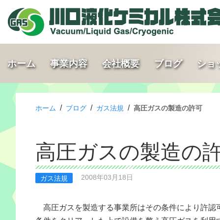
ホーム
事業内容
会社概要
ブログ
ショ
/
/
/
ホーム
ブログ
ガス法規
高圧ガスの製造の許可
高圧ガスの製造の
2008年03月18日
ガス法規
高圧ガスを製造する事業所はその条件により許認
条件をクリアーした上で設備を整え高圧ガスを利用