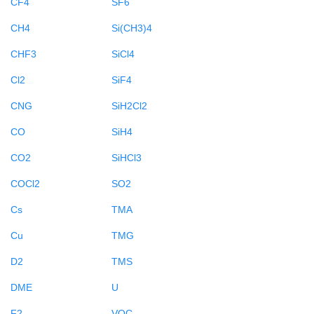
CF4
SF6
CH4
Si(CH3)4
CHF3
SiCl4
Cl2
SiF4
CNG
SiH2Cl2
CO
SiH4
CO2
SiHCl3
COCl2
SO2
Cs
TMA
Cu
TMG
D2
TMS
DME
U
F2
VOC