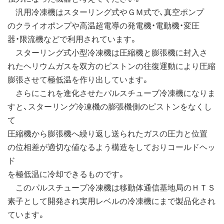
汎用冷凍機はスターリング式やＧＭ式で、真空ポンプ
のクライオポンプや高温超電導の発電機・電動機・変圧
器・限流機などで利用されています。
スターリング式小型冷凍機は圧縮機と膨張機に封入さ
れたヘリウムガスを双方のピストンの往復運動により圧縮
膨張させて極低温を作り出しています。
さらにこれを進化させたパルスチューブ冷凍機になりま
すと、スターリング冷凍機の膨張機側のピストンをなくし
て
圧縮機から膨張機へ繰り返し送られたガスの圧力と位置
の位相差が適切な値なるよう構造をしておりコールドヘッ
ド
を極低温に冷却できるものです。
このパルスチューブ冷凍機は移動体通信基地局のＨＴＳ
素子として開発され実用レベルの冷凍機にまで製品化され
ています。