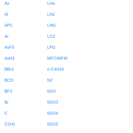
Air
LHe
Al
LN2
APC
LNG
Ar
LO2
AsF5
LPG
AsH3
MFC/MFM
BBr3
n-C4H10
BCl3
N2
BF3
N2O
Br
N2O3
C
N2O4
C2H2
N2O5