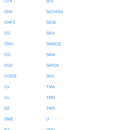
CF4
SF6
CH4
Si(CH3)4
CHF3
SiCl4
Cl2
SiF4
CNG
SiH2Cl2
CO
SiH4
CO2
SiHCl3
COCl2
SO2
Cs
TMA
Cu
TMG
D2
TMS
DME
U
F2
VOC