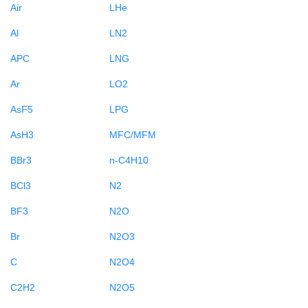
Air
LHe
Al
LN2
APC
LNG
Ar
LO2
AsF5
LPG
AsH3
MFC/MFM
BBr3
n-C4H10
BCl3
N2
BF3
N2O
Br
N2O3
C
N2O4
C2H2
N2O5