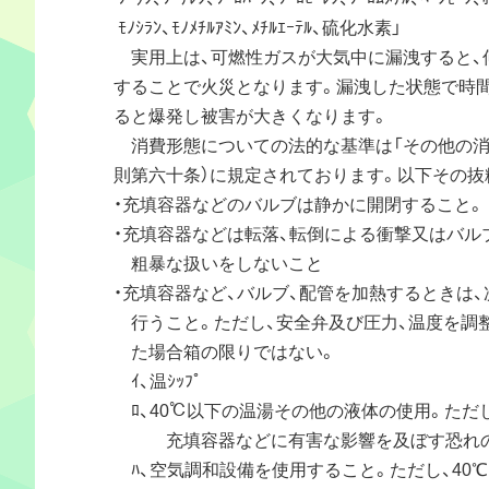
ﾓﾉｼﾗﾝ、ﾓﾉﾒﾁﾙｱﾐﾝ、ﾒﾁﾙｴｰﾃﾙ、硫化水素」
実用上は、可燃性ガスが大気中に漏洩すると、
することで火災となります。漏洩した状態で時間
ると爆発し被害が大きくなります。
消費形態についての法的な基準は「その他の消費の
則第六十条）に規定されております。以下その抜
・充填容器などのバルブは静かに開閉すること。
・充填容器などは転落、転倒による衝撃又はバル
粗暴な扱いをしないこと
・充填容器など、バルブ、配管を加熱するときは、
行うこと。ただし、安全弁及び圧力、温度を調整
た場合箱の限りではない。
ｲ、温ｼｯﾌﾟ
ﾛ、40℃以下の温湯その他の液体の使用。ただし
充填容器などに有害な影響を及ぼす恐れの
ﾊ、空気調和設備を使用すること。ただし、40℃