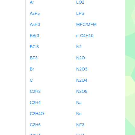
Ar
LO2
AsF5
LPG
AsH3
MFC/MFM
BBr3
n-C4H10
BCl3
N2
BF3
N2O
Br
N2O3
C
N2O4
C2H2
N2O5
C2H4
Na
C2H4O
Ne
C2H6
NF3