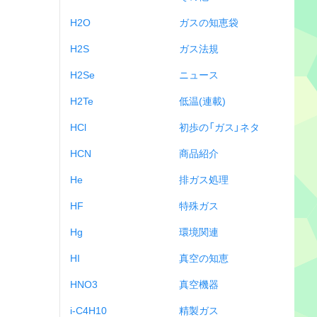
H2O
ガスの知恵袋
H2S
ガス法規
H2Se
ニュース
H2Te
低温(連載)
HCl
初歩の「ガス」ネタ
HCN
商品紹介
He
排ガス処理
HF
特殊ガス
Hg
環境関連
HI
真空の知恵
HNO3
真空機器
i-C4H10
精製ガス