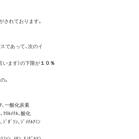
義がされております。
スであって、次のイ
います）の下限が
１０％
の。
ﾝﾓﾆｱ、一酸化炭素
ﾙ、ｸﾛﾙﾒﾁﾙ、酸化
ﾞﾎﾞﾗﾝ、ｼﾞﾒﾁﾙｱﾐﾝ
ｽﾌｨﾝ、ﾒﾀﾝ、ﾓﾉｹﾞﾙﾏﾝ