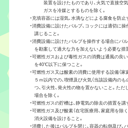
装置を設けたものであり、火気で直接空気
ガスを冷媒とするものを除く。
・充填容器には湿気、水滴などによる腐食を防止
・消費設備に設けたバルブ、コックには適切に操
講じること。
・消費設備に設けたバルブを操作する場合にバル
を勘案して過大な力を加えないよう必要な措置
・可燃性ガスおよび毒性ガスの消費は通風の良い場
を40℃以下に保つこと。
・可燃性ガス又は酸素の消費に使用する設備（家庭
５ｍ以内での、喫煙及び火気（当該設備内のもの
つ、引火性、発火性の物を置かないこと。ただし
場合を除く。
・可燃性ガスの貯槽は、静電気の除去の措置を講
・可燃性ガス及び酸素（在宅医療用、家庭用を除く
消火設備を設けること。
・消費した後はバルブを閉じ、容器の転倒及び、バ