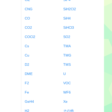
CNG
SiH2Cl2
CO
SiH4
CO2
SiHCl3
COCl2
SO2
Cs
TMA
Cu
TMG
D2
TMS
DME
U
F2
VOC
Fe
WF6
GeH4
Xe
H2
その他