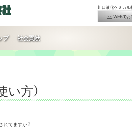
川口液化ケミカル株
WEBでお
ップ
社会貢献
使い方）
定されてますか？