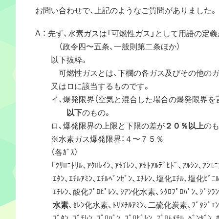
お問い合わせで、上記のようなご質問がありました。
A ： 先ず、水素ガスは「可燃性ガス」として用語の定
（政令四〜五条、一般則第二条ほか）
以下抜粋。
可燃性ガスとは、下欄の各ガス及びその他のガ
又はロに該当するものです。
イ、爆発限界（空気と混合した場合の爆発限界を言
以下
のもの。
ロ、爆発限界の上限と下限の差が
２０％以上
のも
※水素ガス爆発限界：４〜７５％
（各ｶﾞｽ）
「ｸﾘﾛﾆﾄﾘﾙ、ｱｸﾛﾚｲﾝ、ｱｾﾁﾚﾝ、ｱｾﾄｱﾙﾃﾞﾋﾄﾞ、ｱﾙｼﾝ、ｱ
ｴﾀﾝ、ｴﾁﾙｱﾐﾝ、ｴﾁﾙﾍﾞﾝｾﾞﾝ、ｴﾁﾚﾝ、塩化ｴﾁﾙ、塩化ﾋﾞﾆ
ｴﾁﾚﾝ、酸化ﾌﾟﾛﾋﾟﾚﾝ、ｼｱﾝ化水素、ｼｸﾛﾌﾟﾛﾊﾟﾝ、ｼﾞｼﾗﾝ、ｼ
水素
、ｾﾚﾝ化水素、ﾄﾘﾒﾁﾙｱﾐﾝ、二硫化炭素、ﾌﾞﾀｼﾞｴﾝ
ﾌﾞﾀﾝ、ﾌﾞﾁﾚﾝ、ﾌﾟﾛﾊﾟﾝ、ﾌﾟﾛﾋﾟﾚﾝ、ﾌﾟﾛﾑﾒﾁﾙ、ﾍﾞﾝｾﾞﾝ、ﾎ