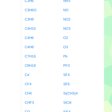
C3H6
NH3
C3H6O
NO
C3H8
NO2
C4H10
NO3
C4H6
O2
C4H8
O3
C7H16
Pb
C8H18
PF3
Cd
SF4
CF4
SF6
CH4
Si(CH3)4
CHF3
SiCl4
Cl2
SiF4