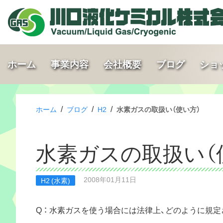
ホーム
事業内容
会社概要
ブログ
ショ
/
/
/
ホーム
ブログ
H2
水素ガスの取扱い（使い方）
水素ガスの取扱い（
2008年01月11日
H2 (水素)
Q ： 水素ガスを使う場合には法律上、どのように規