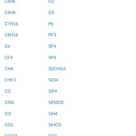
C4H6
O2
C4H8
O3
C7H16
Pb
C8H18
PF3
Cd
SF4
CF4
SF6
CH4
Si(CH3)4
CHF3
SiCl4
Cl2
SiF4
CNG
SiH2Cl2
CO
SiH4
CO2
SiHCl3
COCl2
SO2