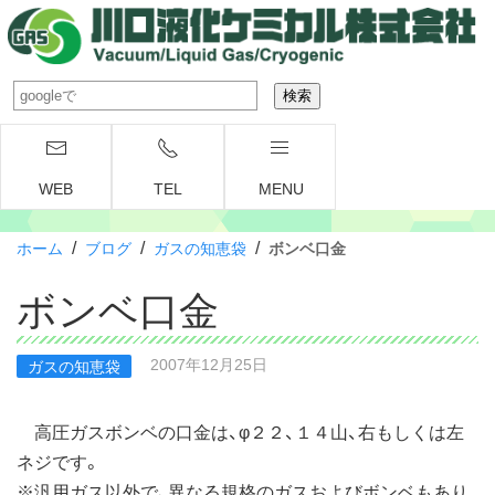
WEB
TEL
MENU
/
/
/
ホーム
ブログ
ガスの知恵袋
ボンベ口金
ボンベ口金
2007年12月25日
ガスの知恵袋
高圧ガスボンベの口金は、φ２２、１４山、右もしくは左
ネジです。
※汎用ガス以外で、異なる規格のガスおよびボンベもあり