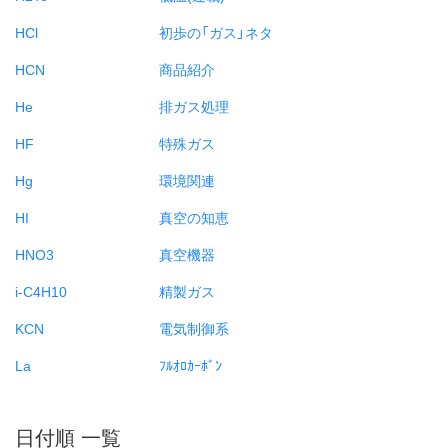
HCl
初歩の「ガス」ネタ
HCN
商品紹介
He
排ガス処理
HF
特殊ガス
Hg
環境関連
HI
真空の知恵
HNO3
真空機器
i-C4H10
精製ガス
KCN
電気制御系
La
ﾌﾙｵﾛｶｰﾎﾞﾝ
日付順 一覧