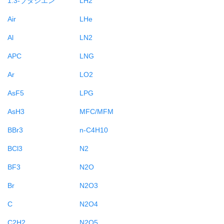
Air
LHe
Al
LN2
APC
LNG
Ar
LO2
AsF5
LPG
AsH3
MFC/MFM
BBr3
n-C4H10
BCl3
N2
BF3
N2O
Br
N2O3
C
N2O4
C2H2
N2O5