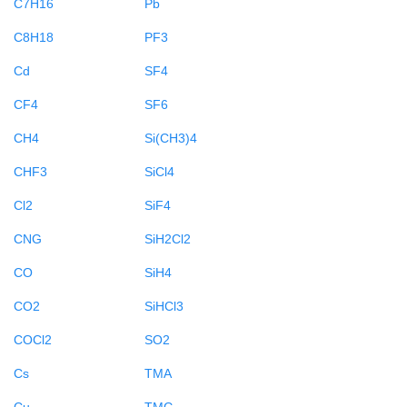
C7H16
Pb
C8H18
PF3
Cd
SF4
CF4
SF6
CH4
Si(CH3)4
CHF3
SiCl4
Cl2
SiF4
CNG
SiH2Cl2
CO
SiH4
CO2
SiHCl3
COCl2
SO2
Cs
TMA
Cu
TMG