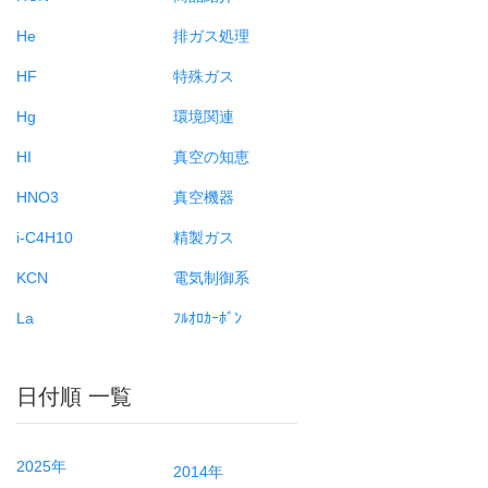
He
排ガス処理
HF
特殊ガス
Hg
環境関連
HI
真空の知恵
HNO3
真空機器
i-C4H10
精製ガス
KCN
電気制御系
La
ﾌﾙｵﾛｶｰﾎﾞﾝ
日付順 一覧
2025年
2014年