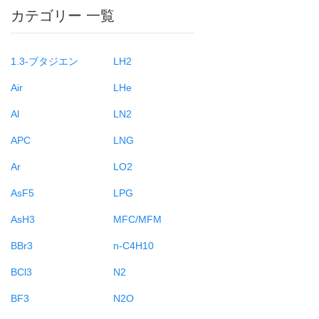
カテゴリー 一覧
1.3-ブタジエン
LH2
Air
LHe
Al
LN2
APC
LNG
Ar
LO2
AsF5
LPG
AsH3
MFC/MFM
BBr3
n-C4H10
BCl3
N2
BF3
N2O