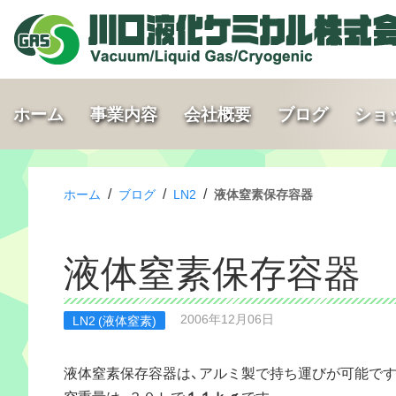
ホーム
事業内容
会社概要
ブログ
ショ
/
/
/
ホーム
ブログ
LN2
液体窒素保存容器
液体窒素保存容器
2006年12月06日
LN2 (液体窒素)
液体窒素保存容器は、アルミ製で持ち運びが可能です
空重量は、３０Ｌで
１１ｋｇ
です。