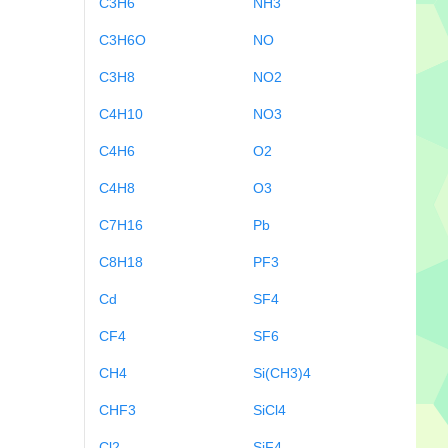
C3H6
NH3
C3H6O
NO
C3H8
NO2
C4H10
NO3
C4H6
O2
C4H8
O3
C7H16
Pb
C8H18
PF3
Cd
SF4
CF4
SF6
CH4
Si(CH3)4
CHF3
SiCl4
Cl2
SiF4