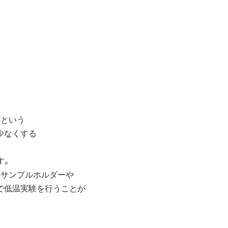
ンという
少なくする
す。
のサンプルホルダーや
で低温実験を行うことが