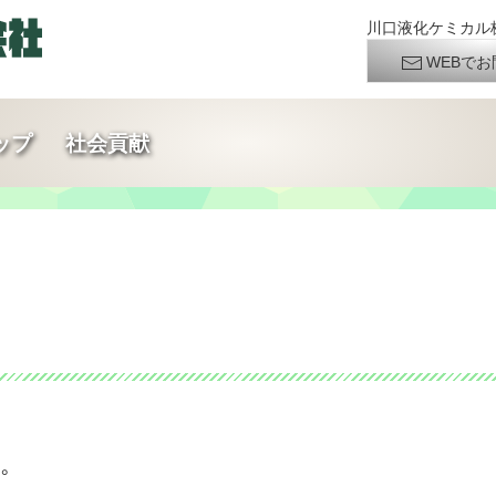
川口液化ケミカル株
WEBでお
ップ
社会貢献
。