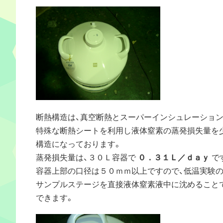
断熱構造は、真空断熱とスーパーインシュレーショ
特殊な断熱シートを利用し液体窒素の蒸発損失量を
構造になっております。
蒸発損失量は、３０Ｌ容器で
０．３１Ｌ／ｄａｙ
で
容器上部の口径は５０ｍｍ以上ですので、低温実験
サンプルステージを直接液体窒素液中に沈めること
できます。