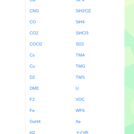
CNG
SiH2Cl2
CO
SiH4
CO2
SiHCl3
COCl2
SO2
Cs
TMA
Cu
TMG
D2
TMS
DME
U
F2
VOC
Fe
WF6
GeH4
Xe
H2
その他