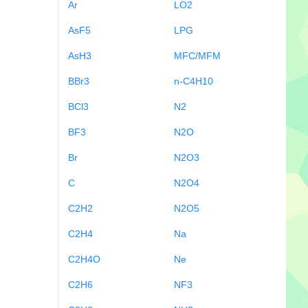
Ar
LO2
AsF5
LPG
AsH3
MFC/MFM
BBr3
n-C4H10
BCl3
N2
BF3
N2O
Br
N2O3
C
N2O4
C2H2
N2O5
C2H4
Na
C2H4O
Ne
C2H6
NF3