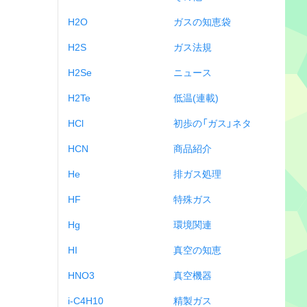
H2O
ガスの知恵袋
H2S
ガス法規
H2Se
ニュース
H2Te
低温(連載)
HCl
初歩の「ガス」ネタ
HCN
商品紹介
He
排ガス処理
HF
特殊ガス
Hg
環境関連
HI
真空の知恵
HNO3
真空機器
i-C4H10
精製ガス