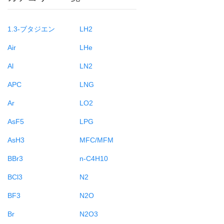
1.3-ブタジエン
LH2
Air
LHe
Al
LN2
APC
LNG
Ar
LO2
AsF5
LPG
AsH3
MFC/MFM
BBr3
n-C4H10
BCl3
N2
BF3
N2O
Br
N2O3