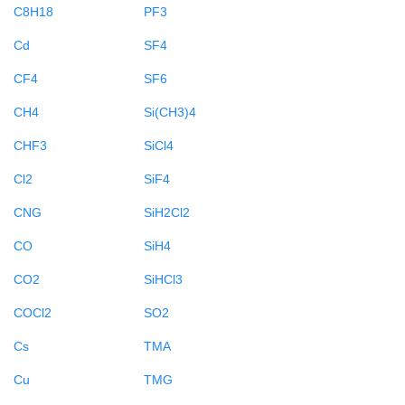
C8H18
PF3
Cd
SF4
CF4
SF6
CH4
Si(CH3)4
CHF3
SiCl4
Cl2
SiF4
CNG
SiH2Cl2
CO
SiH4
CO2
SiHCl3
COCl2
SO2
Cs
TMA
Cu
TMG