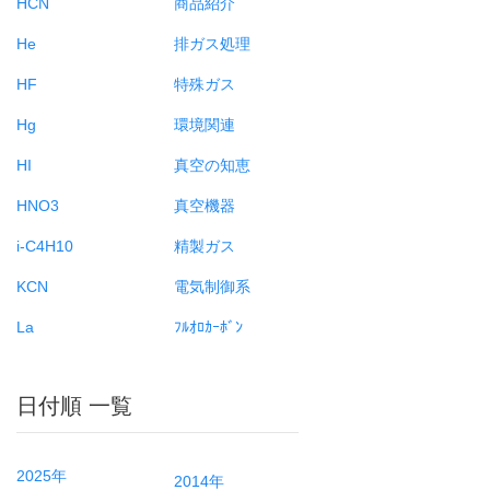
HCN
商品紹介
He
排ガス処理
HF
特殊ガス
Hg
環境関連
HI
真空の知恵
HNO3
真空機器
i-C4H10
精製ガス
KCN
電気制御系
La
ﾌﾙｵﾛｶｰﾎﾞﾝ
日付順 一覧
2025年
2014年