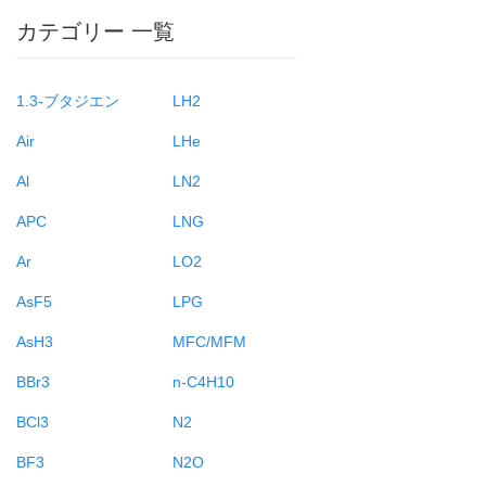
カテゴリー 一覧
1.3-ブタジエン
LH2
Air
LHe
Al
LN2
APC
LNG
Ar
LO2
AsF5
LPG
AsH3
MFC/MFM
BBr3
n-C4H10
BCl3
N2
BF3
N2O