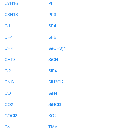
C7H16
Pb
C8H18
PF3
Cd
SF4
CF4
SF6
CH4
Si(CH3)4
CHF3
SiCl4
Cl2
SiF4
CNG
SiH2Cl2
CO
SiH4
CO2
SiHCl3
COCl2
SO2
Cs
TMA