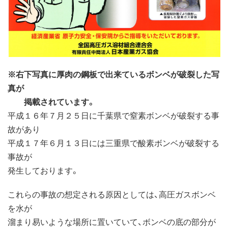
※右下写真に厚肉の鋼板で出来ているボンベが破裂した写
真が
掲載されています。
平成１６年７月２５日に千葉県で窒素ボンベが破裂する事
故があり
平成１７年６月１３日には三重県で酸素ボンベが破裂する
事故が
発生しております。
これらの事故の想定される原因としては、高圧ガスボンベ
を水が
溜まり易いような場所に置いていて、ボンベの底の部分が