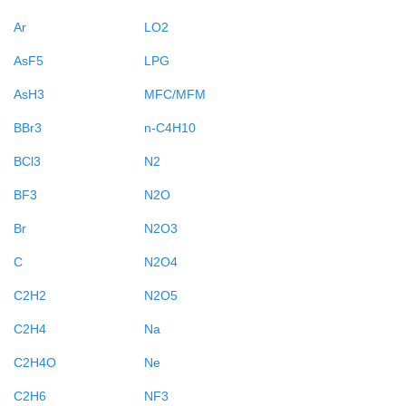
Ar
LO2
AsF5
LPG
AsH3
MFC/MFM
BBr3
n-C4H10
BCl3
N2
BF3
N2O
Br
N2O3
C
N2O4
C2H2
N2O5
C2H4
Na
C2H4O
Ne
C2H6
NF3