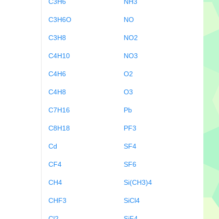
C3H6
NH3
C3H6O
NO
C3H8
NO2
C4H10
NO3
C4H6
O2
C4H8
O3
C7H16
Pb
C8H18
PF3
Cd
SF4
CF4
SF6
CH4
Si(CH3)4
CHF3
SiCl4
Cl2
SiF4