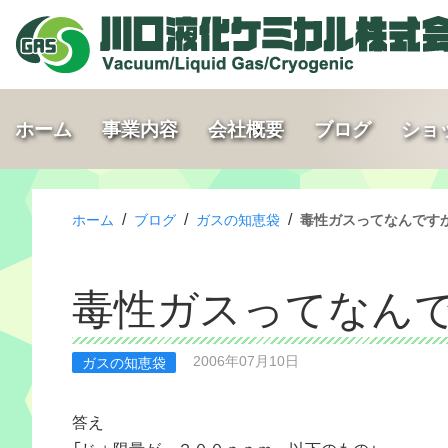
ホーム
事業内容
会社概要
ブログ
ショ
/
/
/
ホーム
ブログ
ガスの知恵袋
毒性ガスってなんです
毒性ガスってなん
2006年07月10日
ガスの知恵袋
答え
「じょ限量が ２００ｐｐｍ 以下のもの」