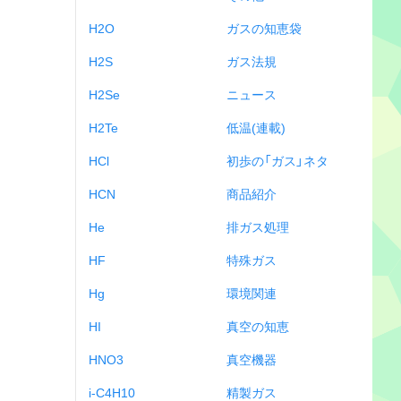
H2O
ガスの知恵袋
H2S
ガス法規
H2Se
ニュース
H2Te
低温(連載)
HCl
初歩の「ガス」ネタ
HCN
商品紹介
He
排ガス処理
HF
特殊ガス
Hg
環境関連
HI
真空の知恵
HNO3
真空機器
i-C4H10
精製ガス