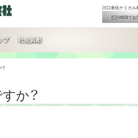
川口液化ケミカル株
WEBでお
ップ
社会貢献
か？
ですか？