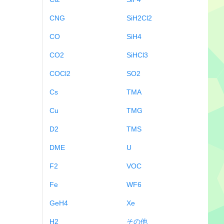
CNG
SiH2Cl2
CO
SiH4
CO2
SiHCl3
COCl2
SO2
Cs
TMA
Cu
TMG
D2
TMS
DME
U
F2
VOC
Fe
WF6
GeH4
Xe
H2
その他