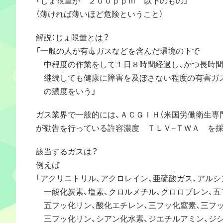
（薄ければ薄いほど危険ということ）
解説：じょ限量とは？
「一般の人が有毒ガスなどを含んだ環境の下で
中程度の作業をして１日８時間経過し、かつ長時
継続しても健康に障害を及ぼさない程度の有害ガ
の濃度をいう」
ガス業界で一般的には、ＡＣＧＩＨ（米国労働衛生専
が勧告を行っている許容濃度 ＴＬＶ−ＴＷＡ を採
該当するガスは？
例えば
「アクリニトリル、アクロレイン、亜硫酸ガス、アルシ
一酸化炭素、塩素、クロルメチル、クロロブレン、五
五フッ化リン、酸化エチレン、三フッ化窒素、三フ
三フッ化リン、シアン化水素、ジエチルアミン、ジシ