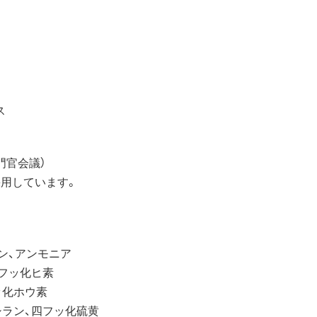
間
ス
門官会議）
用しています。
ン、アンモニア
フッ化ヒ素
ッ化ホウ素
ラン、四フッ化硫黄