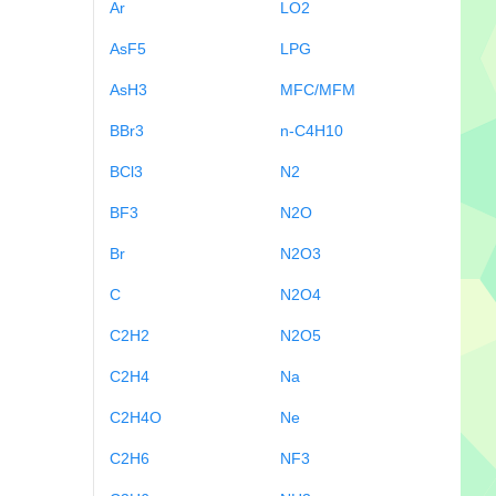
Ar
LO2
AsF5
LPG
AsH3
MFC/MFM
BBr3
n-C4H10
BCl3
N2
BF3
N2O
Br
N2O3
C
N2O4
C2H2
N2O5
C2H4
Na
C2H4O
Ne
C2H6
NF3