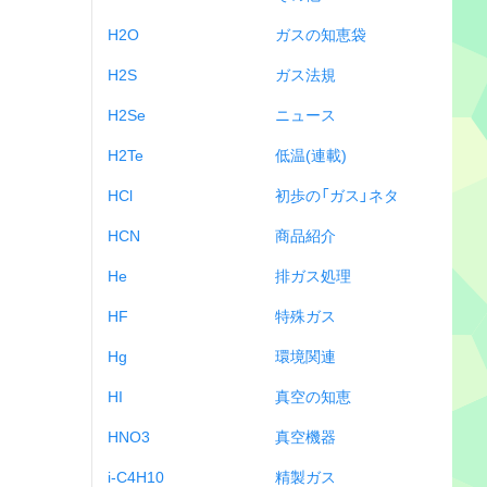
H2O
ガスの知恵袋
H2S
ガス法規
H2Se
ニュース
H2Te
低温(連載)
HCl
初歩の「ガス」ネタ
HCN
商品紹介
He
排ガス処理
HF
特殊ガス
Hg
環境関連
HI
真空の知恵
HNO3
真空機器
i-C4H10
精製ガス