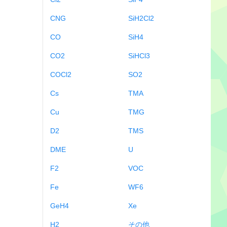
CNG
SiH2Cl2
CO
SiH4
CO2
SiHCl3
COCl2
SO2
Cs
TMA
Cu
TMG
D2
TMS
DME
U
F2
VOC
Fe
WF6
GeH4
Xe
H2
その他