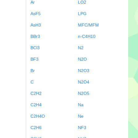
Ar
LO2
AsF5
LPG
AsH3
MFC/MFM
BBr3
n-C4H10
BCl3
N2
BF3
N2O
Br
N2O3
C
N2O4
C2H2
N2O5
C2H4
Na
C2H4O
Ne
C2H6
NF3