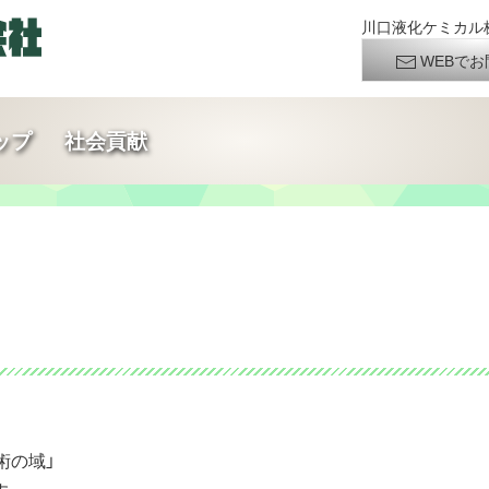
川口液化ケミカル株
WEBでお
ップ
社会貢献
術の域」
す。