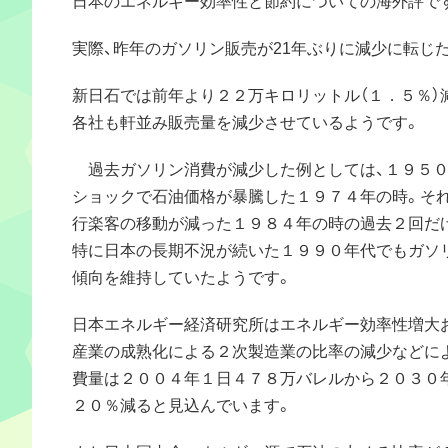
実際、昨年のガソリン販売が21年ぶりに減少に転じ
新日石では前年より２２万キロリットル（１．５％）
各社も軒並み販売量を減少させているようです。
過去ガソリン消費が減少した例としては、１９５０
ショックで石油価格が暴騰した１９７４年の時。そ
行楽客の移動が減った１９８４年の時の過去２回だ
特に日本の長期不況が続いた１９９０年代でもガソ
傾向を維持していたようです。
日本エネルギー経済研究所はエネルギー効率性増大
産業の成熟化による２次製造業の比率の減少などに
費量は２００４年１日４７８万バレルから２０３０
２０％減ると見込んでいます。