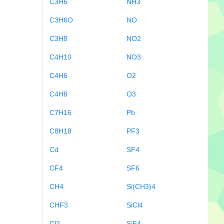
C3H6
NH3
C3H6O
NO
C3H8
NO2
C4H10
NO3
C4H6
O2
C4H8
O3
C7H16
Pb
C8H18
PF3
Cd
SF4
CF4
SF6
CH4
Si(CH3)4
CHF3
SiCl4
Cl2
SiF4