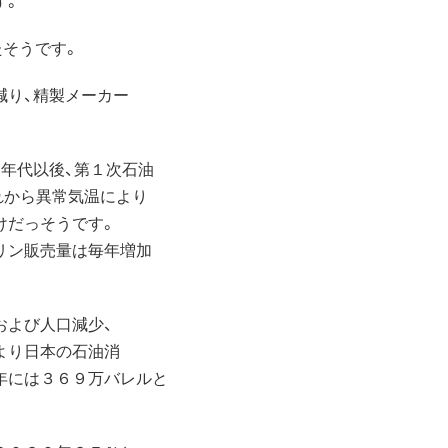
たそうです。
減り、精製メーカー
年代以後、第１次石油
れから異常気温により
けだっそうです。
リン販売量は毎年増加
および人口減少、
より日本の石油消
年には３６９万バレルと