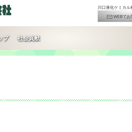
川口液化ケミカル株
WEBでお
ップ
社会貢献