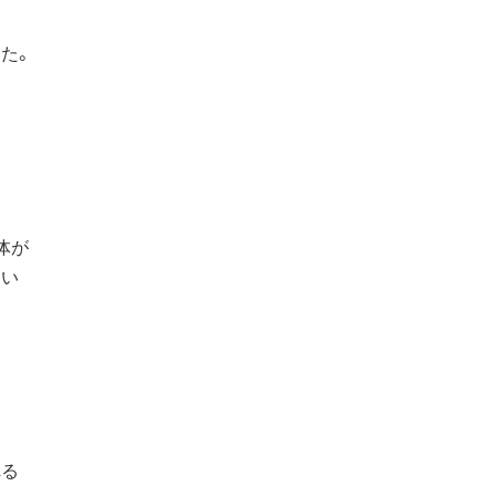
た。
体が
ない
れる