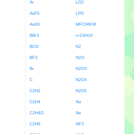
Ar
LO2
AsF5
LPG
AsH3
MFC/MFM
BBr3
n-C4H10
BCl3
N2
BF3
N2O
Br
N2O3
C
N2O4
C2H2
N2O5
C2H4
Na
C2H4O
Ne
C2H6
NF3