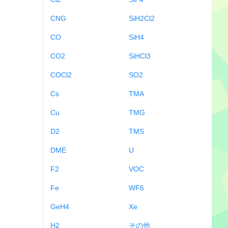
CNG
SiH2Cl2
CO
SiH4
CO2
SiHCl3
COCl2
SO2
Cs
TMA
Cu
TMG
D2
TMS
DME
U
F2
VOC
Fe
WF6
GeH4
Xe
H2
その他