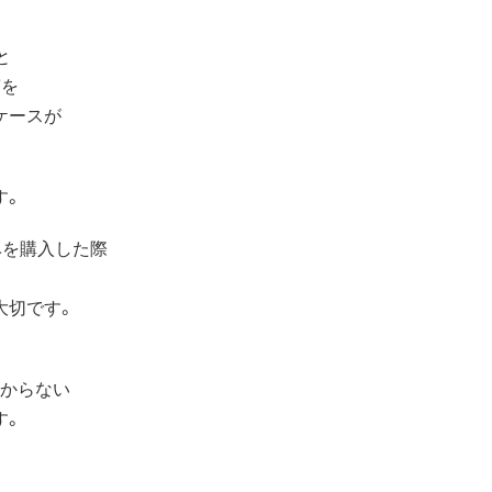
と
槽を
ケースが
す。
ベを購入した際
大切です。
分からない
す。