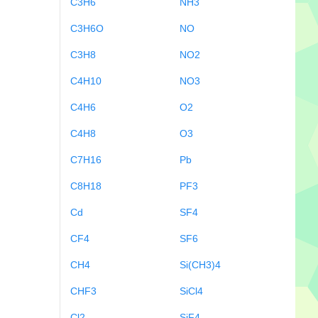
C3H6
NH3
C3H6O
NO
C3H8
NO2
C4H10
NO3
C4H6
O2
C4H8
O3
C7H16
Pb
C8H18
PF3
Cd
SF4
CF4
SF6
CH4
Si(CH3)4
CHF3
SiCl4
Cl2
SiF4