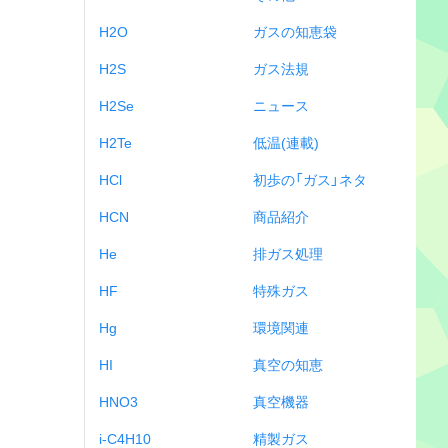
H2O
ガスの知恵袋
H2S
ガス法規
H2Se
ニュース
H2Te
低温(連載)
HCl
初歩の「ガス」ネタ
HCN
商品紹介
He
排ガス処理
HF
特殊ガス
Hg
環境関連
HI
真空の知恵
HNO3
真空機器
i-C4H10
精製ガス