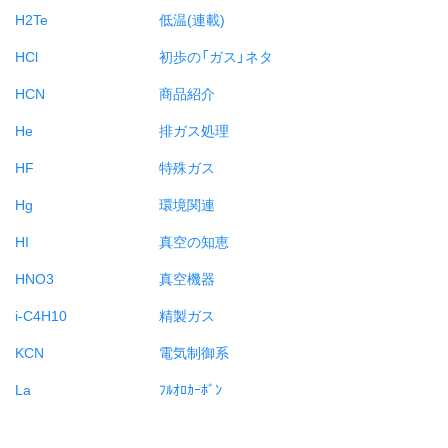
H2Te
低温(連載)
HCl
初歩の「ガス」ネタ
HCN
商品紹介
He
排ガス処理
HF
特殊ガス
Hg
環境関連
HI
真空の知恵
HNO3
真空機器
i-C4H10
精製ガス
KCN
電気制御系
La
ﾌﾙｵﾛｶｰﾎﾞﾝ