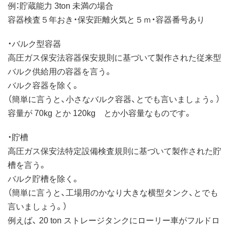
例：貯蔵能力 3ton 未満の場合
容器検査５年おき・保安距離火気と５ｍ・容器番号あり
・バルク型容器
高圧ガス保安法容器保安規則に基づいて製作された従来型
バルク供給用の容器を言う。
バルク容器を除く。
（簡単に言うと、小さなバルク容器、とでも言いましょう。）
容量が 70kg とか 120kg とか小容量なものです。
・貯槽
高圧ガス保安法特定設備検査規則に基づいて製作された貯
槽を言う。
バルク貯槽を除く。
（簡単に言うと、工場用のかなり大きな横型タンク、とでも
言いましょう。）
例えば、 20 ton ストレージタンクにローリー車がフルドロ