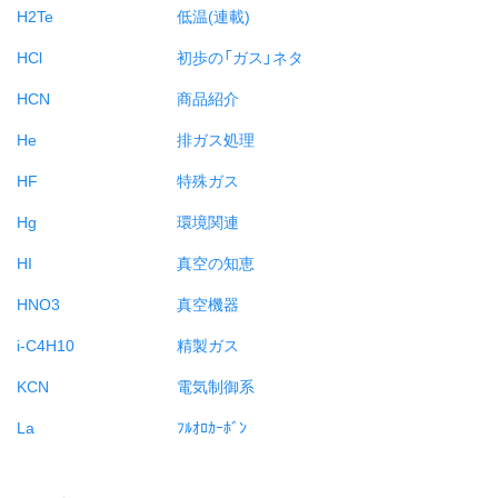
H2Te
低温(連載)
HCl
初歩の「ガス」ネタ
HCN
商品紹介
He
排ガス処理
HF
特殊ガス
Hg
環境関連
HI
真空の知恵
HNO3
真空機器
i-C4H10
精製ガス
KCN
電気制御系
La
ﾌﾙｵﾛｶｰﾎﾞﾝ