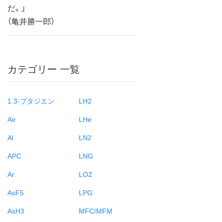
だ。」
（亀井勝一郎）
カテゴリー 一覧
1.3-ブタジエン
LH2
Air
LHe
Al
LN2
APC
LNG
Ar
LO2
AsF5
LPG
AsH3
MFC/MFM