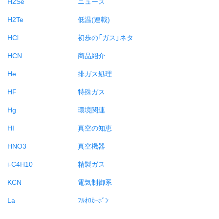
H2Se
ニュース
H2Te
低温(連載)
HCl
初歩の「ガス」ネタ
HCN
商品紹介
He
排ガス処理
HF
特殊ガス
Hg
環境関連
HI
真空の知恵
HNO3
真空機器
i-C4H10
精製ガス
KCN
電気制御系
La
ﾌﾙｵﾛｶｰﾎﾞﾝ