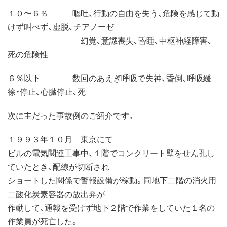
１０〜６％ 嘔吐、行動の自由を失う、危険を感じて動
けず叫べず、虚脱、チアノーゼ
幻覚、意識喪失、昏睡、中枢神経障害、
死の危険性
６％以下 数回のあえぎ呼吸で失神、昏倒、呼吸緩
徐・停止、心臓停止、死
次に主だった事故例のご紹介です。
１９９３年１０月 東京にて
ビルの電気関連工事中、１階でコンクリート壁をせん孔し
ていたとき、配線が切断され
ショートした関係で警報設備が稼動。同地下二階の消火用
二酸化炭素容器の放出弁が
作動して、通報を受けず地下２階で作業をしていた１名の
作業員が死亡した。