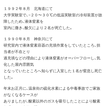
１９９２年８月 北海道にて
大学実験室で、−２０〜３０℃の低温実験室の冷却装置が故
障したため、液体窒素を
室内に撒き、酸欠により２名が死亡した。
１９９０年８月 神奈川にて
研究室内で液体窒素容器の充填作業をしていたところ、担
当者が不在とり
過充填などの理由により液体窒素がオーバーフローし、気
化した屋内雰囲気
となっていたところへ知らずに入室した１名が窒息し死亡
した。
年末お正月に、温泉街の硫化水素による中毒事故でご家族
がなくなるケースが
ありましたが、酸素以外のガスを吸引したことにより酸素