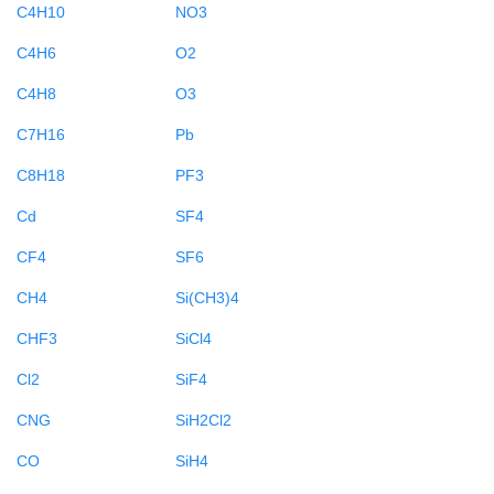
C4H10
NO3
C4H6
O2
C4H8
O3
C7H16
Pb
C8H18
PF3
Cd
SF4
CF4
SF6
CH4
Si(CH3)4
CHF3
SiCl4
Cl2
SiF4
CNG
SiH2Cl2
CO
SiH4