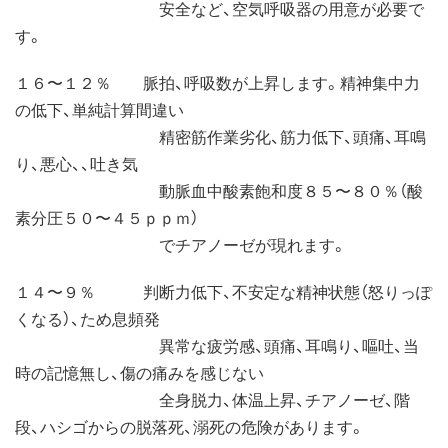
安全など、空気呼吸器の用意が必要で
す。
１６〜１２％ 脈拍、呼吸数が上昇します。精神集中力
の低下、単純計算間違い
精密筋作業劣化、筋力低下、頭痛、耳鳴
り、悪心、、吐き気
動脈血中酸素飽和度８５〜８０％（酸
素分圧５０〜４５ｐｐｍ）
でチアノーゼが現れます。
１４〜９％ 判断力低下、不安定な精神状態（怒りっぽ
くなる）、ため息頻発
異常な疲労感、頭痛、耳鳴り、嘔吐、当
時の記憶無し、傷の痛みを感じない
全身脱力、体温上昇、チアノーゼ、階
段、ハシゴからの脱落死、溺死の危険があります。