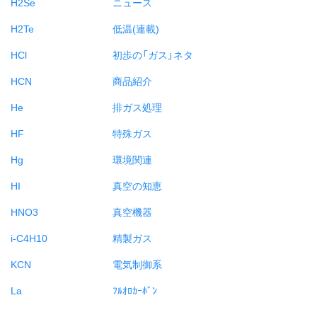
H2Se
ニュース
H2Te
低温(連載)
HCl
初歩の「ガス」ネタ
HCN
商品紹介
He
排ガス処理
HF
特殊ガス
Hg
環境関連
HI
真空の知恵
HNO3
真空機器
i-C4H10
精製ガス
KCN
電気制御系
La
ﾌﾙｵﾛｶｰﾎﾞﾝ