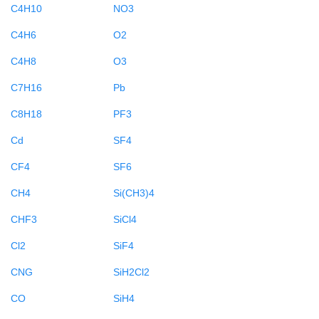
C4H10
NO3
C4H6
O2
C4H8
O3
C7H16
Pb
C8H18
PF3
Cd
SF4
CF4
SF6
CH4
Si(CH3)4
CHF3
SiCl4
Cl2
SiF4
CNG
SiH2Cl2
CO
SiH4