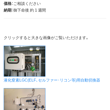
価格
：ご相談ください
納期
：御下命後 約 1 週間
クリックすると大きな画像がご覧いただけます。
液化窒素LGC(ELF､セルファー･リコン等)用自動切換器