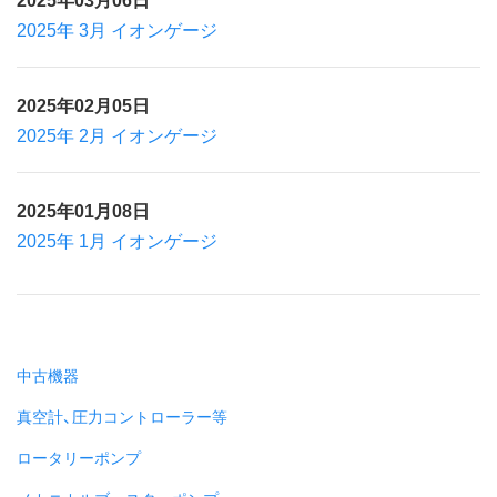
2025年 3月 イオンゲージ
2025年02月05日
2025年 2月 イオンゲージ
2025年01月08日
2025年 1月 イオンゲージ
中古機器
真空計、圧力コントローラー等
ロータリーポンプ