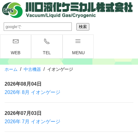
WEB
TEL
MENU
/
/
ホーム
中古機器
イオンゲージ
2026年08月04日
2026年 8月 イオンゲージ
2026年07月03日
2026年 7月 イオンゲージ