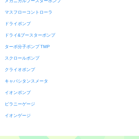
メカニカルブースターポンプ
マスフローコントローラ
ドライポンプ
ドライ&ブースターポンプ
ターボ分子ポンプ TMP
スクロールポンプ
クライオポンプ
キャパシタンスメータ
イオンポンプ
ピラニーゲージ
イオンゲージ