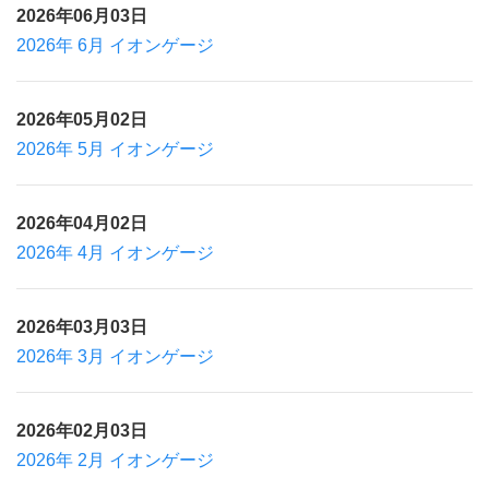
2026年06月03日
2026年 6月 イオンゲージ
2026年05月02日
2026年 5月 イオンゲージ
2026年04月02日
2026年 4月 イオンゲージ
2026年03月03日
2026年 3月 イオンゲージ
2026年02月03日
2026年 2月 イオンゲージ