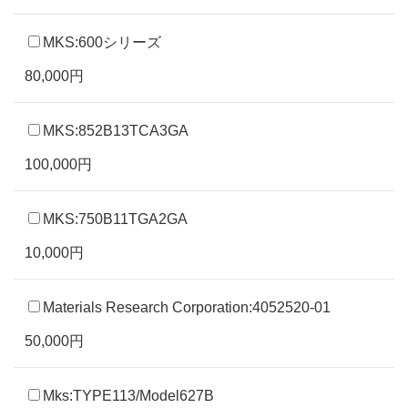
MKS:600シリーズ
80,000円
MKS:852B13TCA3GA
100,000円
MKS:750B11TGA2GA
10,000円
Materials Research Corporation:4052520-01
50,000円
Mks:TYPE113/Model627B