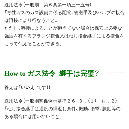
適用法令（一般則 第６条第一項三十五号）
「毒性ガスのガス設備に係る配管、管継手及びバルブの接合
は溶接により行なうこと。
ただし、溶接によることが適当でない場合は保安上必要な
強度を有するフランジ接合又はねじ接合継手による接合を
もって代えることができる」
How to ガス法令「継手は完璧？」
答えは「
いいえ
」です！！
適用法令（一般則関係例示基準２６、３．（１）．ロ．２）
「ねじ接合継手は過度の繰返し条件、振動、衝撃、脈動等の
ある場合には用いないこと」