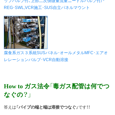
ップバルブ付、上部二次側微量流量ニードルバルブ付）･
REG･SWL,VCR施工･SUS自立パネルマウント
腐食系ガス３系統SUSパネル･オールメタルMFC･エアオ
レレーションバルブ･VCR自動溶接
How to ガス法令「毒ガス配管は何でつ
なぐの？」
答えは「
パイプの端と端は溶接でつなぐ
」です！！