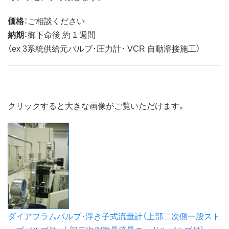
価格
：ご相談ください
納期
：御下命後 約 1 週間
（ex 3系統供給元バルブ･圧力計･ VCR 自動溶接施工）
クリックすると大きな画像がご覧いただけます。
ダイアフラムバルブ･浮き子式流量計（上部二次側一般スト