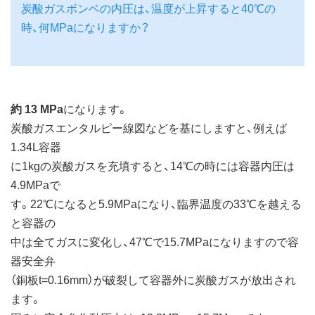
炭酸ガスボンベの内圧は、温度が上昇すると40℃の
時、何MPaになりますか？
約 13 MPa
になります。
炭酸ガスエンタルピー線図などを基にしますと、例えば
1.34L容器
に1kgの炭酸ガスを充填すると、14℃の時には容器内圧は
4.9MPaで
す。22℃になると5.9MPaになり、臨界温度の33℃を越える
と容器の
中は全てガスに変化し、47℃で15.7MPaになりますので容
器安全弁
（銅板t=0.16mm）が破裂して容器外に炭酸ガスが放出され
ます。