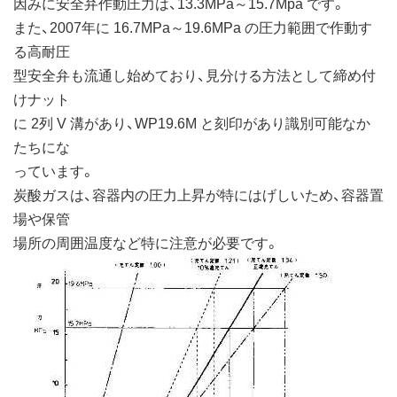
因みに安全弁作動圧力は、13.3MPa～15.7Mpa です。
また、2007年に 16.7MPa～19.6MPa の圧力範囲で作動す
る高耐圧
型安全弁も流通し始めており、見分ける方法として締め付
けナット
に 2列 V 溝があり、WP19.6M と刻印があり識別可能なか
たちにな
っています。
炭酸ガスは、容器内の圧力上昇が特にはげしいため、容器置
場や保管
場所の周囲温度など特に注意が必要です。